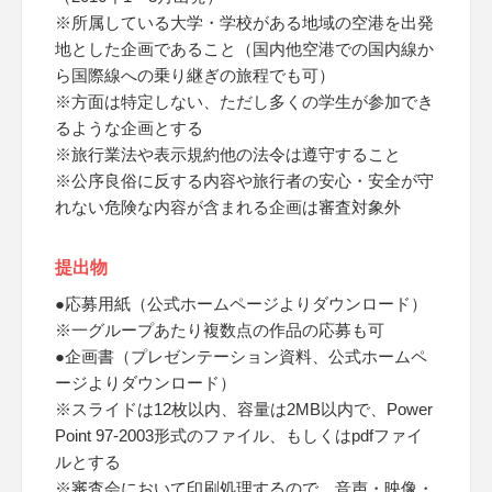
※所属している大学・学校がある地域の空港を出発
地とした企画であること（国内他空港での国内線か
ら国際線への乗り継ぎの旅程でも可）
※方面は特定しない、ただし多くの学生が参加でき
るような企画とする
※旅行業法や表示規約他の法令は遵守すること
※公序良俗に反する内容や旅行者の安心・安全が守
れない危険な内容が含まれる企画は審査対象外
提出物
●応募用紙（公式ホームページよりダウンロード）
※一グループあたり複数点の作品の応募も可
●企画書（プレゼンテーション資料、公式ホームペ
ージよりダウンロード）
※スライドは12枚以内、容量は2MB以内で、Power
Point 97-2003形式のファイル、もしくはpdfファイ
ルとする
※審査会において印刷処理するので、音声・映像・