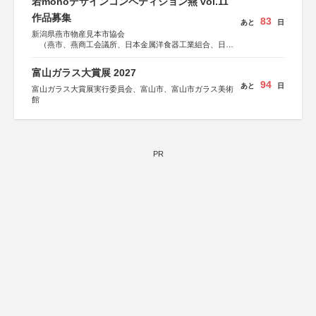
若monoデザインコンペティション燕 vol.11
作品募集
83
あと
日
新潟県燕市物産見本市協会
（燕市、燕商工会議所、日本金属洋食器工業組合、日本
金属ハウスウェア工業組合）
富山ガラス大賞展 2027
94
あと
日
富山ガラス大賞展実行委員会、富山市、富山市ガラス美術
館
PR