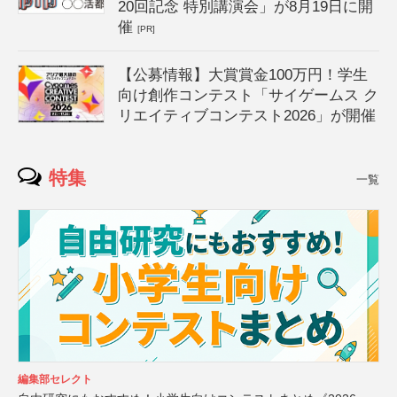
20回記念 特別講演会」が8月19日に開
催
[PR]
【公募情報】大賞賞金100万円！学生
向け創作コンテスト「サイゲームス ク
リエイティブコンテスト2026」が開催
特集
一覧
編集部セレクト