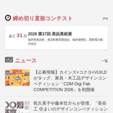
締め切り直前コンテスト
[PR]
2026 第37回 美浜美術展
31
あと
日
福井県美浜町、美浜町教育委員会、福井新聞社、関西電力株
式会社
ニュース
一覧
【公募情報】カインズ×コクヨ×VUILD
がタッグ、家具・木工品デザインコン
ペティション「CDM Digi Fab
COMPETITION 2026」を初開催
乾久美子や藤本壮介らが登壇、「長谷
工 住まいのデザインコンペティション