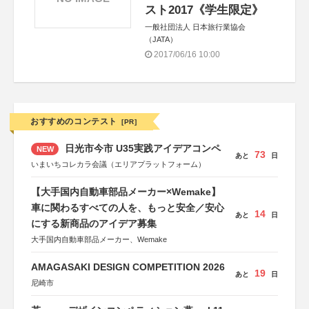
スト2017《学生限定》
一般社団法人 日本旅行業協会
（JATA）
2017/06/16 10:00
おすすめのコンテスト
[PR]
日光市今市 U35実践アイデアコンペ
NEW
73
あと
日
いまいちコレカラ会議（エリアプラットフォーム）
【大手国内自動車部品メーカー×Wemake】
車に関わるすべての人を、もっと安全／安心
14
あと
日
にする新商品のアイデア募集
大手国内自動車部品メーカー、Wemake
AMAGASAKI DESIGN COMPETITION 2026
19
あと
日
尼崎市