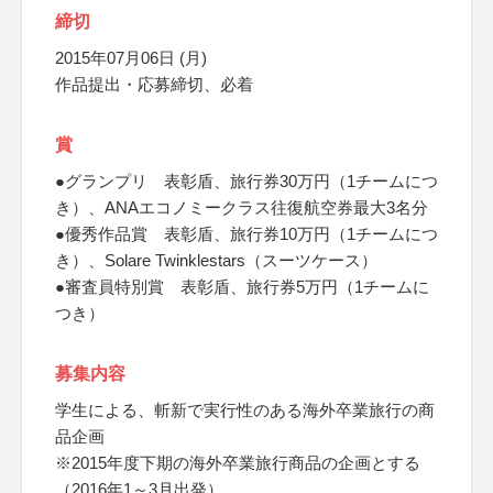
締切
2015年07月06日 (月)
作品提出・応募締切、必着
賞
●グランプリ 表彰盾、旅行券30万円（1チームにつ
き）、ANAエコノミークラス往復航空券最大3名分
●優秀作品賞 表彰盾、旅行券10万円（1チームにつ
き）、Solare Twinklestars（スーツケース）
●審査員特別賞 表彰盾、旅行券5万円（1チームに
つき）
募集内容
学生による、斬新で実行性のある海外卒業旅行の商
品企画
※2015年度下期の海外卒業旅行商品の企画とする
（2016年1～3月出発）