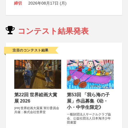
締切
2026年08月17日 (月)
コンテスト結果発表
注目のコンテスト結果
第22回 世界絵画大賞
第53回 「我ら海の子
展 2026
展」作品募集《幼・
小・中学生限定》
世界絵画大賞展 実行委員会
[PR]
共催：株式会社世界堂
一般財団法人サークルクラブ協
会、公益社団法人日本海洋少年
団連盟