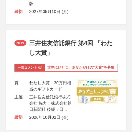
版...
締切
2027年05月10日 (月)
三井住友信託銀行 第4回 「わた
NEW
し大賞」
一言コメント
世界にひとつ、あなただけの“大賞”を募集
賞
わたし大賞 30万円相
当のギフトカード
主催
三井住友信託銀行株式
会社 協力：株式会社朝
日新聞社 後援：日...
締切
2026年10月02日 (金)