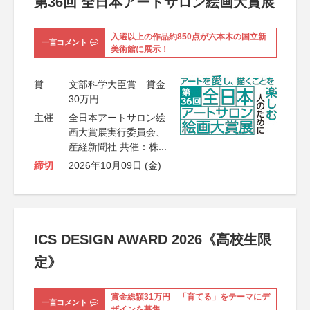
第36回 全日本アートサロン絵画大賞展
入選以上の作品約850点が六本木の国立新
一言コメント
美術館に展示！
賞
文部科学大臣賞 賞金
30万円
主催
全日本アートサロン絵
画大賞展実行委員会、
産経新聞社 共催：株...
締切
2026年10月09日 (金)
ICS DESIGN AWARD 2026《高校生限
定》
賞金総額31万円 「育てる」をテーマにデ
一言コメント
ザインを募集