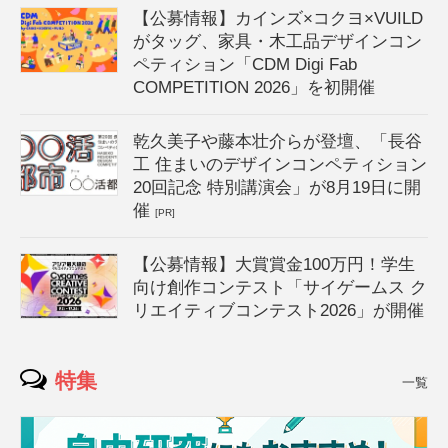
【公募情報】カインズ×コクヨ×VUILD
がタッグ、家具・木工品デザインコン
ペティション「CDM Digi Fab
COMPETITION 2026」を初開催
乾久美子や藤本壮介らが登壇、「長谷
工 住まいのデザインコンペティション
20回記念 特別講演会」が8月19日に開
催
[PR]
【公募情報】大賞賞金100万円！学生
向け創作コンテスト「サイゲームス ク
リエイティブコンテスト2026」が開催
特集
一覧