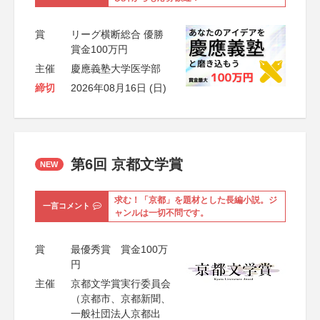
賞
リーグ横断総合 優勝
賞金100万円
主催
慶應義塾大学医学部
締切
2026年08月16日 (日)
第6回 京都文学賞
NEW
求む！「京都」を題材とした長編小説。ジ
一言コメント
ャンルは一切不問です。
賞
最優秀賞 賞金100万
円
主催
京都文学賞実行委員会
（京都市、京都新聞、
一般社団法人京都出