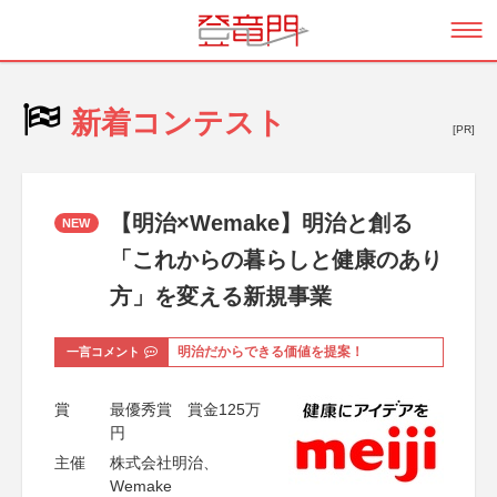
新着コンテスト
[PR]
【明治×Wemake】明治と創る
NEW
「これからの暮らしと健康のあり
方」を変える新規事業
一言コメント
明治だからできる価値を提案！
賞
最優秀賞 賞金125万
円
主催
株式会社明治、
Wemake