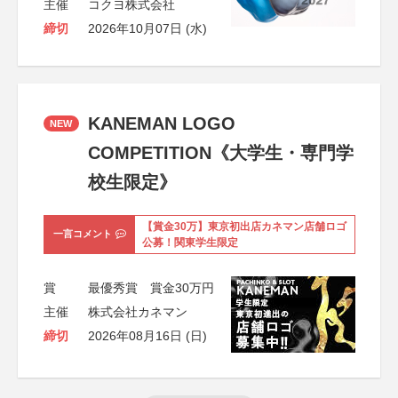
主催
コクヨ株式会社
締切
2026年10月07日 (水)
KANEMAN LOGO
NEW
COMPETITION《大学生・専門学
校生限定》
【賞金30万】東京初出店カネマン店舗ロゴ
一言コメント
公募！関東学生限定
賞
最優秀賞 賞金30万円
主催
株式会社カネマン
締切
2026年08月16日 (日)