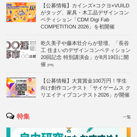
【公募情報】カインズ×コクヨ×VUILD
がタッグ、家具・木工品デザインコン
ペティション「CDM Digi Fab
COMPETITION 2026」を初開催
乾久美子や藤本壮介らが登壇、「長谷
工 住まいのデザインコンペティション
20回記念 特別講演会」が8月19日に開
催
[PR]
【公募情報】大賞賞金100万円！学生
向け創作コンテスト「サイゲームス ク
リエイティブコンテスト2026」が開催
特集
一覧