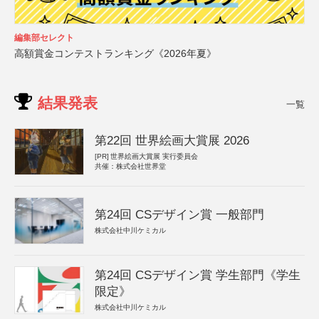
編集部セレクト
高額賞金コンテストランキング《2026年夏》
結果発表
一覧
第22回 世界絵画大賞展 2026
[PR]
世界絵画大賞展 実行委員会
共催：株式会社世界堂
第24回 CSデザイン賞 一般部門
株式会社中川ケミカル
第24回 CSデザイン賞 学生部門《学生
限定》
株式会社中川ケミカル