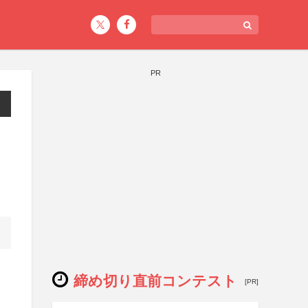
PR
締め切り直前コンテスト
[PR]