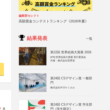
編集部セレクト
高額賞金コンテストランキング《2026年夏》
結果発表
一覧
第22回 世界絵画大賞展 2026
[PR]
世界絵画大賞展 実行委員会
共催：株式会社世界堂
第24回 CSデザイン賞 一般部
門
株式会社中川ケミカル
第24回 CSデザイン賞 学生部
9
門《学生限定》
日