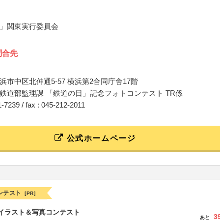
」関東実行委員会
問合先
浜市中区北仲通5-57 横浜第2合同庁舎17階
鉄道部監理課 「鉄道の日」記念フォトコンテスト TR係
11-7239 / fax : 045-212-2011
公式ホームページ
ンテスト
[PR]
修イラスト＆写真コンテスト
3
あと