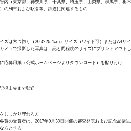
管内（東京都、神奈川県、千葉県、埼玉県、山梨県、群馬県、栃
）の列車および駅舎等、鉄道に関連するもの
イズは六つ切り（20.3×25.4cm）サイズ（ワイド可）またはA4サ
カメラで撮影した写真は上記と同程度のサイズにプリントアウト
に応募用紙（公式ホームページよりダウンロード）を貼り付け
記提出先まで郵送
をしっかり守れる方
各賞の受賞者は、2017年9月30日開催の審査発表および記念品贈呈
な方とする