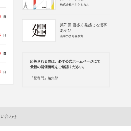
株式会社中川ケミカル
6
日
第71回 喜多方発感じる漢字
あそび
6
日
漢字のまち喜多方
6
日
応募される際は、必ず公式ホームページにて
最新の開催情報をご確認ください。
4
日
「登竜門」編集部
問い合わせ