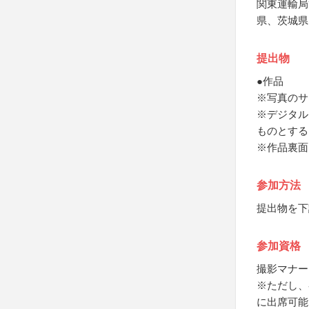
関東運輸局
県、茨城県
提出物
●作品
※写真のサ
※デジタル
ものとする
※作品裏面
参加方法
提出物を下
参加資格
撮影マナー
※ただし、
に出席可能