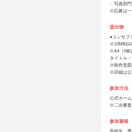
・写真部門
※応募は一
提出物
●コンセプ
※10MB以
※A4（5
タイトル・
※制作意図
※詳細は公
参加方法
公式ホーム
※二次審査
参加資格
高校生、専