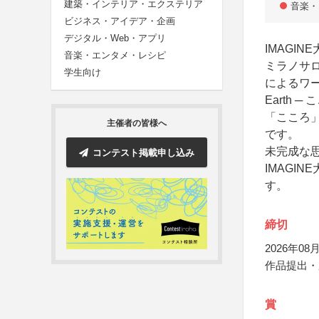
建築・インテリア・エクステリア
音楽・
ビジネス・アイデア・企画
デジタル・Web・アプリ
IMAGI
音楽・エンタメ・レシピ
ミラノサロ
学生向け
によるワー
Earth 
「こころ
主催者の皆様へ
です。
未完成な
コンテスト掲載申し込み
IMAGI
す。
締切
2026年08月
作品提出・
賞