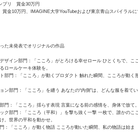
ンプリ 賞金30万円
賞金10万円、IMAGINE大学YouTubeおよび東京青山スパイラルに
った未発表でオリジナルの作品
デザイン部門：「こころ」がとろける幸せロール ひとくちで、こ
るロールケーキ体験を。
ト部門：「こころ」が動くプロダクト 触れた瞬間、こころが動く
ョン部門：「こころ」を纏う あなたの“内側”は、どんな服を着て
部門：「こころ」揺らす表現 言葉になる前の感情を、身体で放て
ック部門：「こころ（平和）」を撃ち抜く一撃 一枚で、誰かのこ
け。世界の平和を動かせ。
門：「こころ」が動く物語 こころが動いた瞬間、私の物語は始ま