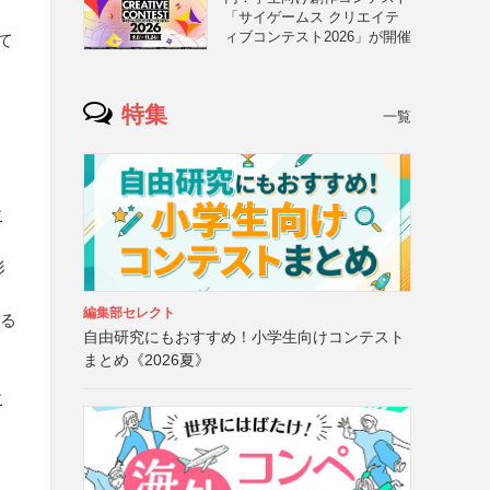
「サイゲームス クリエイテ
ィブコンテスト2026」が開催
て
特集
一覧
こ
形
編集部セレクト
いる
自由研究にもおすすめ！小学生向けコンテスト
まとめ《2026夏》
。
こ