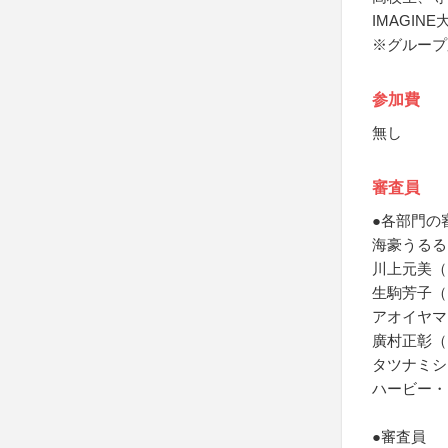
IMAGIN
※グループ
参加費
無し
審査員
●各部門の
海豪うるる
川上元美（
生駒芳子（
アオイヤマ
廣村正彰（
タツナミシ
ハービー・
●審査員