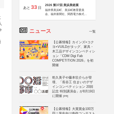
2026 第37回 美浜美術展
33
あと
日
福井県美浜町、美浜町教育委員
会、福井新聞社、関西電力株式会
に
社
人
e
ニュース
一覧
所
【公募情報】カインズ×コク
ヨ×VUILDがタッグ、家具・
木工品デザインコンペティシ
ョン「CDM Digi Fab
COMPETITION 2026」を初
開催
乾久美子や藤本壮介らが登
壇、「長谷工 住まいのデザ
インコンペティション 20回
記念 特別講演会」が8月19日
に開催
[PR]
【公募情報】大賞賞金100万
円！学生向け創作コンテスト