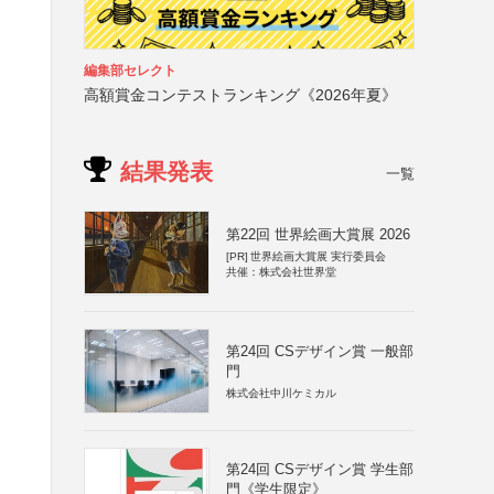
編集部セレクト
高額賞金コンテストランキング《2026年夏》
結果発表
一覧
第22回 世界絵画大賞展 2026
[PR]
世界絵画大賞展 実行委員会
共催：株式会社世界堂
第24回 CSデザイン賞 一般部
門
株式会社中川ケミカル
第24回 CSデザイン賞 学生部
門《学生限定》