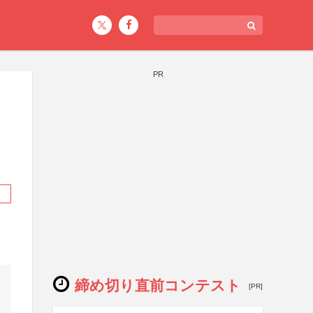
PR
締め切り直前コンテスト
[PR]