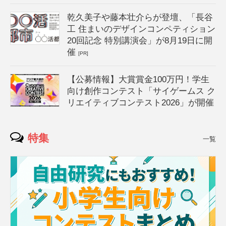
乾久美子や藤本壮介らが登壇、「長谷
工 住まいのデザインコンペティション
20回記念 特別講演会」が8月19日に開
催
[PR]
【公募情報】大賞賞金100万円！学生
向け創作コンテスト「サイゲームス ク
リエイティブコンテスト2026」が開催
特集
一覧