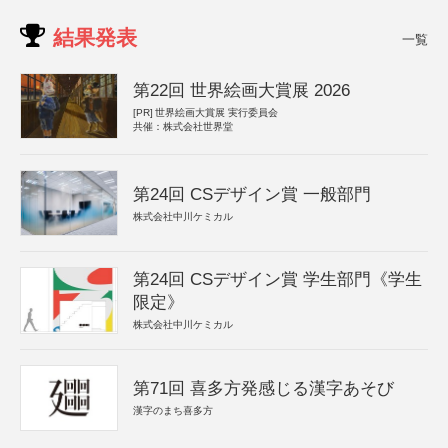
結果発表
一覧
第22回 世界絵画大賞展 2026
[PR]
世界絵画大賞展 実行委員会
共催：株式会社世界堂
第24回 CSデザイン賞 一般部門
株式会社中川ケミカル
第24回 CSデザイン賞 学生部門《学生
限定》
株式会社中川ケミカル
第71回 喜多方発感じる漢字あそび
漢字のまち喜多方