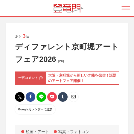
3
あと
日
ディファレント京町堀アート
フェア2026
[PR]
大阪・京町堀から新しい才能を発信！話題
一言コメント
のアートフェア開催！
Googleカレンダーに追加
絵画・アート
写真・フォトコン