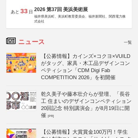
2026 第37回 美浜美術展
33
あと
日
福井県美浜町、美浜町教育委員会、福井新聞社、関西電力株
式会社
ニュース
一覧
【公募情報】カインズ×コクヨ×VUILD
がタッグ、家具・木工品デザインコン
ペティション「CDM Digi Fab
COMPETITION 2026」を初開催
乾久美子や藤本壮介らが登壇、「長谷
工 住まいのデザインコンペティション
20回記念 特別講演会」が8月19日に開
催
[PR]
【公募情報】大賞賞金100万円！学生