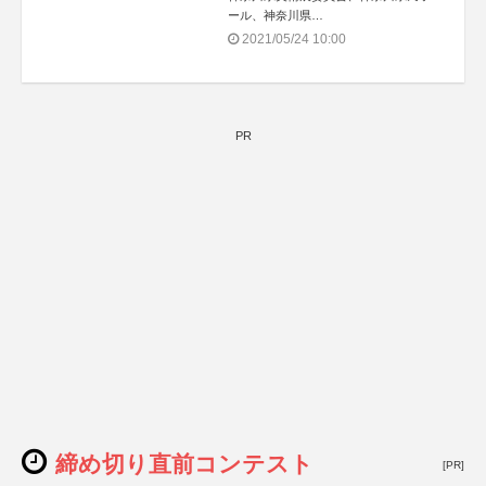
ール、神奈川県
共催：公益財団法人 厚木市文化振興
2021/05/24 10:00
財団
PR
締め切り直前コンテスト
[PR]