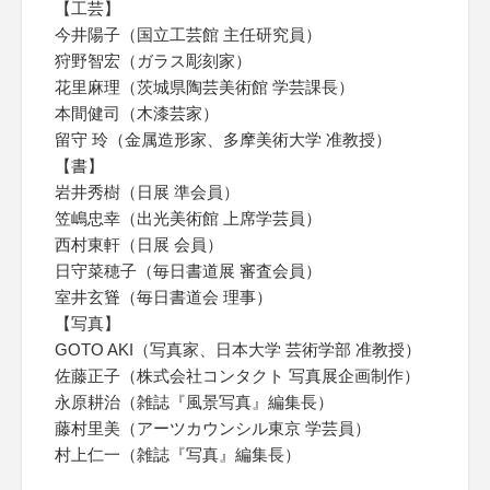
【工芸】
今井陽子（国立工芸館 主任研究員）
狩野智宏（ガラス彫刻家）
花里麻理（茨城県陶芸美術館 学芸課長）
本間健司（木漆芸家）
留守 玲（金属造形家、多摩美術大学 准教授）
【書】
岩井秀樹（日展 準会員）
笠嶋忠幸（出光美術館 上席学芸員）
西村東軒（日展 会員）
日守菜穂子（毎日書道展 審査会員）
室井玄聳（毎日書道会 理事）
【写真】
GOTO AKI（写真家、日本大学 芸術学部 准教授）
佐藤正子（株式会社コンタクト 写真展企画制作）
永原耕治（雑誌『風景写真』編集長）
藤村里美（アーツカウンシル東京 学芸員）
村上仁一（雑誌『写真』編集長）