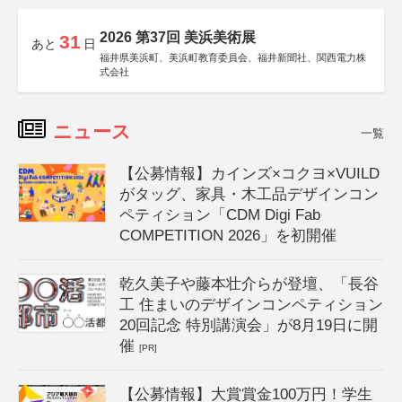
2026 第37回 美浜美術展
31
あと
日
福井県美浜町、美浜町教育委員会、福井新聞社、関西電力株
式会社
ニュース
一覧
【公募情報】カインズ×コクヨ×VUILD
がタッグ、家具・木工品デザインコン
ペティション「CDM Digi Fab
COMPETITION 2026」を初開催
乾久美子や藤本壮介らが登壇、「長谷
工 住まいのデザインコンペティション
20回記念 特別講演会」が8月19日に開
催
[PR]
【公募情報】大賞賞金100万円！学生