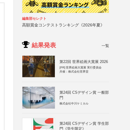
編集部セレクト
高額賞金コンテストランキング《2026年夏》
結果発表
一覧
第22回 世界絵画大賞展 2026
[PR]
世界絵画大賞展 実行委員会
共催：株式会社世界堂
第24回 CSデザイン賞 一般部
門
株式会社中川ケミカル
第24回 CSデザイン賞 学生部
門《学生限定》