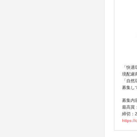
「快適
境配慮
「自然
募集し
募集内
最高賞
締切：20
https:/