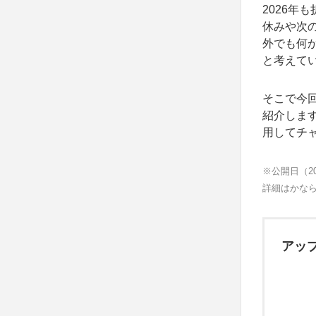
2026年
休みや次
外でも何
と考えて
そこで今
紹介しま
用してチ
※公開日（2
詳細はかな
アッ