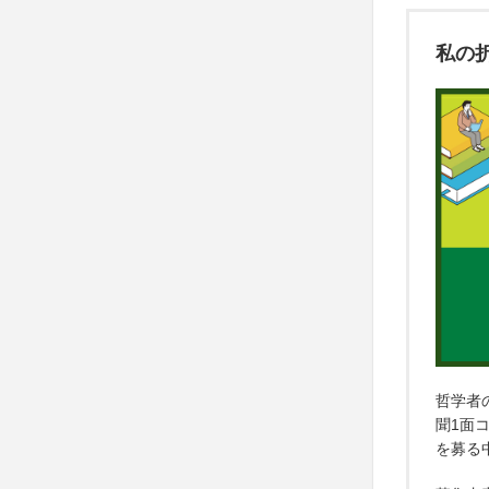
私の折
哲学者
聞1面
を募る