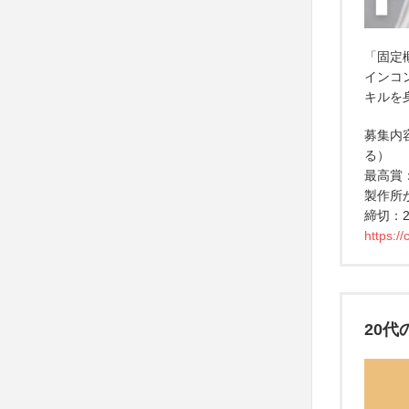
「固定
インコ
キルを
募集内
る）
最高賞
製作所
締切：2
https:/
20