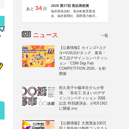
2026 第37回 美浜美術展
34
あと
日
福井県美浜町、美浜町教育委員
会、福井新聞社、関西電力株式会
社
ニュース
一覧
【公募情報】カインズ×コク
ヨ×VUILDがタッグ、家具・
木工品デザインコンペティシ
ョン「CDM Digi Fab
COMPETITION 2026」を初
開催
乾久美子や藤本壮介らが登
壇、「長谷工 住まいのデザ
インコンペティション 20回
記念 特別講演会」が8月19日
に開催
[PR]
【公募情報】大賞賞金100万
円！学生向け創作コンテスト