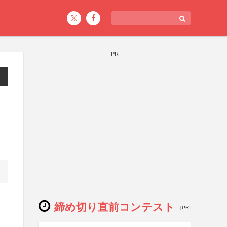
PR
締め切り直前コンテスト
[PR]