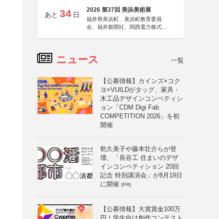
2026 第37回 美浜美術展
34
あと
日
福井県美浜町、美浜町教育委員
会、福井新聞社、関西電力株式会
社
ニュース
一覧
【公募情報】カインズ×コク
ヨ×VUILDがタッグ、家具・
木工品デザインコンペティシ
ョン「CDM Digi Fab
COMPETITION 2026」を初
開催
乾久美子や藤本壮介らが登
壇、「長谷工 住まいのデザ
インコンペティション 20回
記念 特別講演会」が8月19日
に開催
[PR]
【公募情報】大賞賞金100万
円！学生向け創作コンテスト