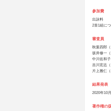
参加費
出詠料
2首1組につ
審査員
秋葉四郎（
坂井修一（
中川佐和子
吉川宏志（
片上雅仁（
結果発表
2020年1
著作権の