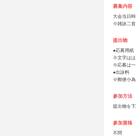
募集内容
大会当日時
※雑詠二首
提出物
●応募用紙
※文字はは
※応募は一
●出詠料
※郵便小為
参加方法
提出物を下
参加資格
不問