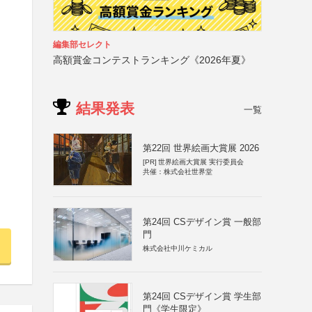
編集部セレクト
高額賞金コンテストランキング《2026年夏》
結果発表
一覧
第22回 世界絵画大賞展 2026
[PR]
世界絵画大賞展 実行委員会
共催：株式会社世界堂
第24回 CSデザイン賞 一般部
門
株式会社中川ケミカル
第24回 CSデザイン賞 学生部
門《学生限定》