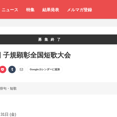
ニュース
特集
結果発表
メルマガ登録
募集終了
回 子規顕彰全国短歌大会
Googleカレンダーに追加
俳句・短歌
31日 (金)