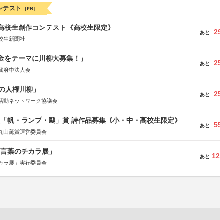
ンテスト
[PR]
国高校生創作コンテスト《高校生限定》
2
あと
校生新聞社
税金をテーマに川柳大募集！」
2
あと
蔵府中法人会
の人権川柳」
2
あと
活動ネットワーク協議会
薫「帆・ランプ・鷗」賞 詩作品募集《小・中・高校生限定》
5
あと
丸山薫賞運営委員会
と言葉のチカラ展」
12
あと
カラ展」実行委員会