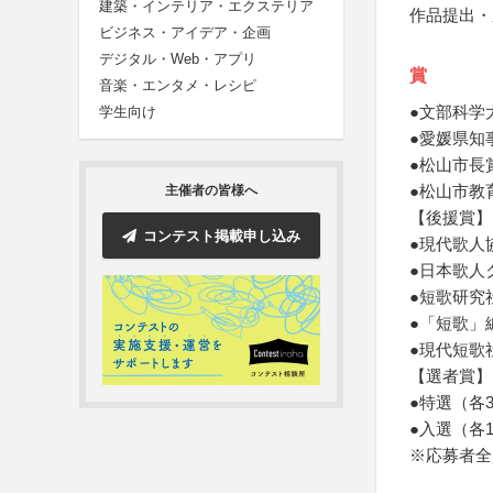
建築・インテリア・エクステリア
作品提出・
ビジネス・アイデア・企画
デジタル・Web・アプリ
賞
音楽・エンタメ・レシピ
●文部科学
学生向け
●愛媛県知
●松山市長
●松山市教
主催者の皆様へ
【後援賞】
コンテスト掲載申し込み
●現代歌人
●日本歌人
●短歌研究
●「短歌」
●現代短歌
【選者賞】
●特選（各
●入選（各
※応募者全