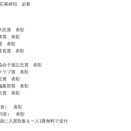
応募締切、必着
大臣賞 表彰
事賞 表彰
賞 表彰
育長賞 表彰
協会子規記念賞 表彰
クラブ賞 表彰
社賞 表彰
編集部賞 表彰
社賞 表彰
3首） 表彰
15首） 表彰
員に入賞歌集を一人1冊無料で送付