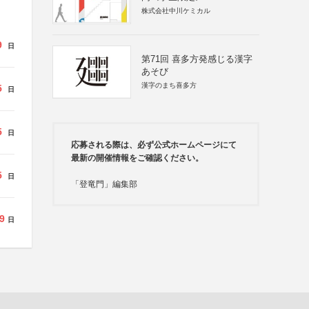
株式会社中川ケミカル
9
日
第71回 喜多方発感じる漢字
あそび
漢字のまち喜多方
5
日
5
日
応募される際は、必ず公式ホームページにて
最新の開催情報をご確認ください。
5
日
「登竜門」編集部
9
日