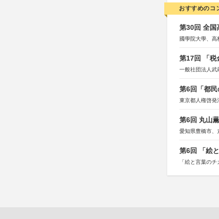
おすすめのコ
第30回 全
國學院大學、高
第17回 「
一般社団法人武
第6回「都民
東京都人権啓発
第6回 丸山
愛知県豊橋市、
第6回 「絵
「絵と言葉のチ