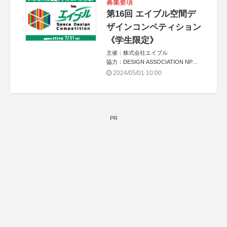
募集要項
第16回 エイブル空間デ
ザインコンペティション
《学生限定》
主催：株式会社エイブル
協力：DESIGN ASSOCIATION NPO
運営：TOKYO COMPANY株式会社
2024/05/01 10:00
PR