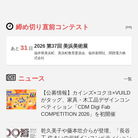
締め切り直前コンテスト
[PR]
2026 第37回 美浜美術展
31
あと
日
福井県美浜町、美浜町教育委員会、福井新聞社、関西電力株
式会社
ニュース
一覧
【公募情報】カインズ×コクヨ×VUILD
がタッグ、家具・木工品デザインコン
ペティション「CDM Digi Fab
COMPETITION 2026」を初開催
乾久美子や藤本壮介らが登壇、「長谷
工 住まいのデザインコンペティション