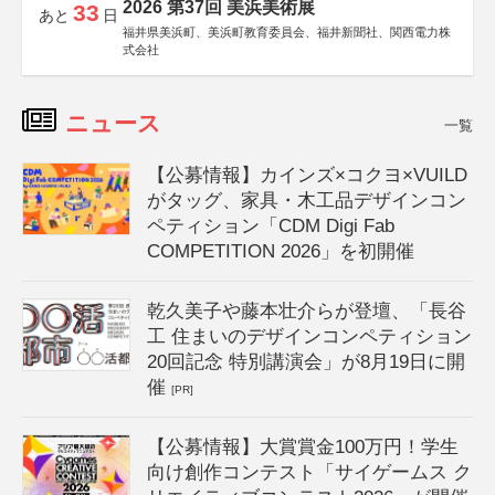
2026 第37回 美浜美術展
33
あと
日
福井県美浜町、美浜町教育委員会、福井新聞社、関西電力株
式会社
ニュース
一覧
【公募情報】カインズ×コクヨ×VUILD
がタッグ、家具・木工品デザインコン
ペティション「CDM Digi Fab
COMPETITION 2026」を初開催
乾久美子や藤本壮介らが登壇、「長谷
工 住まいのデザインコンペティション
20回記念 特別講演会」が8月19日に開
催
[PR]
【公募情報】大賞賞金100万円！学生
向け創作コンテスト「サイゲームス ク