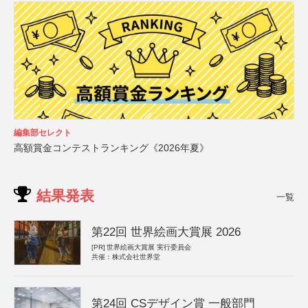
編集部セレクト
高額賞金コンテストランキング《2026年夏》
結果発表
一覧
第22回 世界絵画大賞展 2026
[PR]
世界絵画大賞展 実行委員会
共催：株式会社世界堂
第24回 CSデザイン賞 一般部門