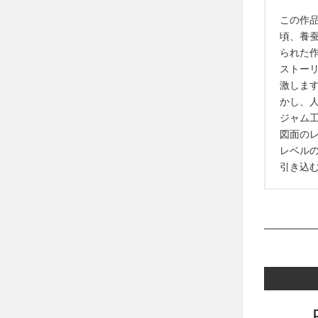
この作
頃、養
られた
ストー
激しま
かし、
ジャム
図面の
レベル
引き込