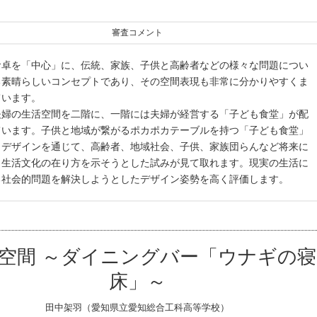
審査コメント
食卓を「中心」に、伝統、家族、子供と高齢者などの様々な問題につい
る素晴らしいコンセプトであり、その空間表現も非常に分かりやすくま
ています。
夫婦の生活空間を二階に、一階には夫婦が経営する「子ども食堂」が配
ています。子供と地域が繋がるポカポカテーブルを持つ「子ども食堂」
・デザインを通じて、高齢者、地域社会、子供、家族団らんなど将来に
き生活文化の在り方を示そうとした試みが見て取れます。現実の生活に
る社会的問題を解決しようとしたデザイン姿勢を高く評価します。
空間 ～ダイニングバー「ウナギの寝
床」～
田中架羽（愛知県立愛知総合工科高等学校）