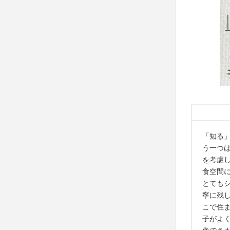
「知る
う一つは
を考慮
食空間
とても
寧に残
こで住
子がよ