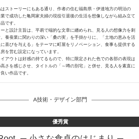
品はストーリーにもある通り、作者の住む福島県・伊達地方の明治の
蚕業で成功した亀岡家夫婦の現役引退後の生活を想像しながら組み立て
作品です。
リーと設計主旨は、平易で端的な文章に纏められ、見る人の想像力を刺
す。養蚕業に関わりの深い「桑の実」を手掛かりに、「土地の恵みを活
人に喜びを与える」をテーマに町屋をリノベーション、食事も提供する
工房を営む設定になっています。
レイアウトは好感の持てるもので、特に限定された色での各部の表現は
の高さを感じさせ、タイトルの「～噂の別宅」と併せ、見る人を素直に
む良い作品です。
A技術・デザイン部門
優秀賞
Root. ─ 小さな食卓のはじまり ─