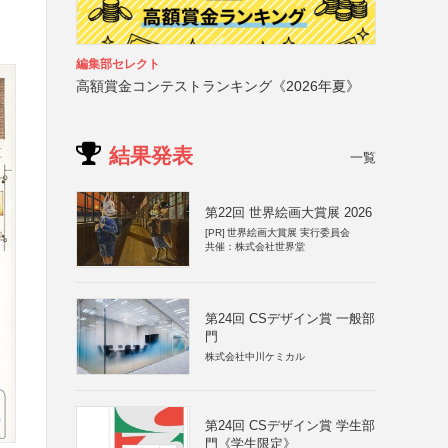
編集部セレクト
高額賞金コンテストランキング《2026年夏》
結果発表
一覧
第22回 世界絵画大賞展 2026
[PR]
世界絵画大賞展 実行委員会
共催：株式会社世界堂
第24回 CSデザイン賞 一般部
門
株式会社中川ケミカル
第24回 CSデザイン賞 学生部
門《学生限定》