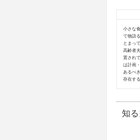
小さな
て物語
とまっ
高齢者
置され
は計画
あるべ
存在す
知る