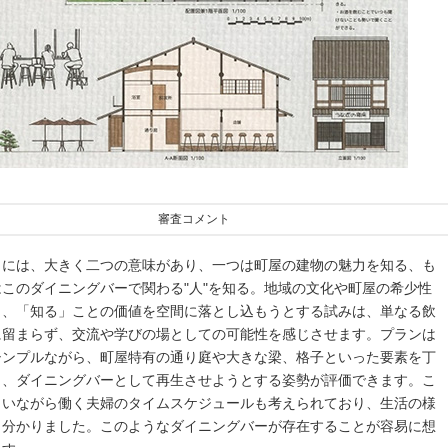
審査コメント
」には、大きく二つの意味があり、一つは町屋の建物の魅力を知る、も
このダイニングバーで関わる"人"を知る。地域の文化や町屋の希少性
し、「知る」ことの価値を空間に落とし込もうとする試みは、単なる飲
に留まらず、交流や学びの場としての可能性を感じさせます。プランは
シンプルながら、町屋特有の通り庭や大きな梁、格子といった要素を丁
し、ダイニングバーとして再生させようとする姿勢が評価できます。こ
まいながら働く夫婦のタイムスケジュールも考えられており、生活の様
く分かりました。このようなダイニングバーが存在することが容易に想