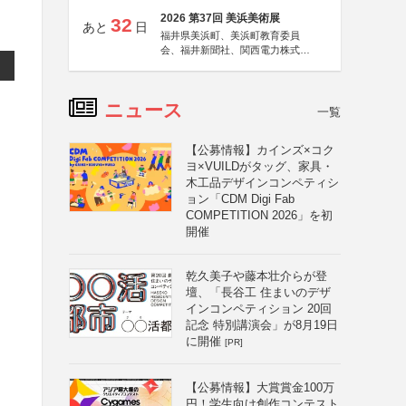
2026 第37回 美浜美術展
32
あと
日
福井県美浜町、美浜町教育委員
会、福井新聞社、関西電力株式会
社
ニュース
部
一覧
【公募情報】カインズ×コク
ヨ×VUILDがタッグ、家具・
木工品デザインコンペティシ
ョン「CDM Digi Fab
COMPETITION 2026」を初
開催
乾久美子や藤本壮介らが登
壇、「長谷工 住まいのデザ
インコンペティション 20回
記念 特別講演会」が8月19日
に開催
[PR]
【公募情報】大賞賞金100万
円！学生向け創作コンテスト