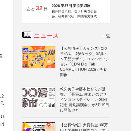
2026 第37回 美浜美術展
32
あと
日
福井県美浜町、美浜町教育委員
会、福井新聞社、関西電力株式会
社
ニュース
一覧
【公募情報】カインズ×コク
ヨ×VUILDがタッグ、家具・
泉
木工品デザインコンペティシ
ョン「CDM Digi Fab
COMPETITION 2026」を初
開催
乾久美子や藤本壮介らが登
壇、「長谷工 住まいのデザ
牧之
インコンペティション 20回
限る
記念 特別講演会」が8月19日
に開催
[PR]
たり
品は
【公募情報】大賞賞金100万
円！学生向け創作コンテスト