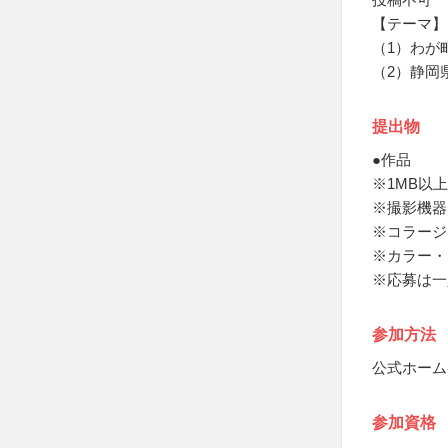
【テーマ】
（1）わが
（2）静岡
提出物
●作品
※1MB以上
※撮影機器
※コラージ
※カラー・
※応募は一
参加方法
公式ホーム
参加資格