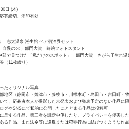
30日 (木)
応募締切、消印有効
リ 志太温泉 潮生館 ペア宿泊券セット
、自慢の○○」部門大賞 蒔絵フォトスタンド
中部で見つけた「私だけのスポット」」部門大賞 さがら子生れ温
券（11枚綴り）
ったオリジナル写真
部地区（静岡市・焼津市・藤枝市・川根本町・島田市・吉田町・
いて、応募者本人が撮影した未発表および発表予定のない作品に
ログやSNSにて私的に公開したにとどまる作品は投稿可
に反する作品、第三者を誹謗中傷したり、プライバシーを侵害し
ある作品、また法令等に違反または犯罪行為に結びつくような作