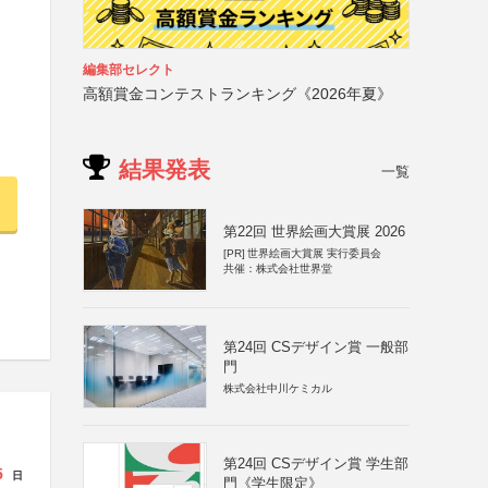
編集部セレクト
高額賞金コンテストランキング《2026年夏》
結果発表
一覧
第22回 世界絵画大賞展 2026
[PR]
世界絵画大賞展 実行委員会
共催：株式会社世界堂
第24回 CSデザイン賞 一般部
門
株式会社中川ケミカル
第24回 CSデザイン賞 学生部
5
日
門《学生限定》