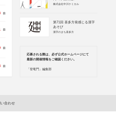
株式会社中川ケミカル
3
日
第71回 喜多方発感じる漢字
あそび
1
日
漢字のまち喜多方
9
日
応募される際は、必ず公式ホームページにて
最新の開催情報をご確認ください。
3
日
「登竜門」編集部
問い合わせ