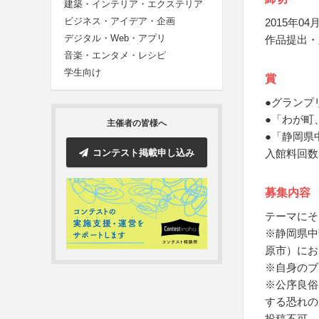
建築・インテリア・エクステリア
ビジネス・アイデア・企画
2015年04月
デジタル・Web・アプリ
作品提出・
音楽・エンタメ・レシピ
学生向け
賞
●グランプ
●「わが町
主催者の皆様へ
●「静岡県
コンテスト掲載申し込み
入館料回数
募集内容
テーマにそ
※静岡県中
原市）にお
※自身のブ
※公序良俗
する恐れの
投稿不可