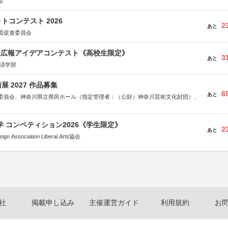
堂
トコンテスト 2026
2
あと
流促進委員会
生広報アイデアコンテスト《高校生限定》
3
あと
経済学部
 2027 作品募集
6
あと
委員会、神奈川県立県民ホール（指定管理者：（公財）神奈川芸術文化財団）、
大学 コンペティション2026《学生限定》
2
あと
Association Liberal Arts協会
社
掲載申し込み
主催運営ガイド
利用規約
お