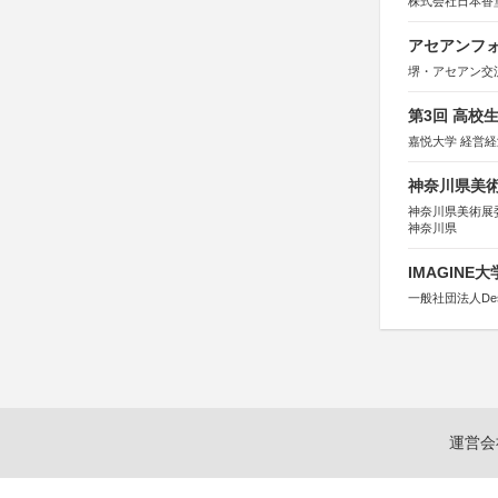
株式会社日本香
アセアンフォ
堺・アセアン交
第3回 高校
嘉悦大学 経営
神奈川県美術展
神奈川県美術展
神奈川県
IMAGINE
一般社団法人Design 
運営会