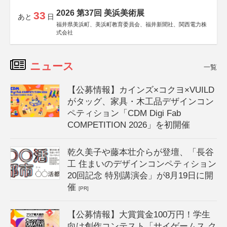
2026 第37回 美浜美術展
33
あと
日
福井県美浜町、美浜町教育委員会、福井新聞社、関西電力株
式会社
ニュース
一覧
【公募情報】カインズ×コクヨ×VUILD
がタッグ、家具・木工品デザインコン
ペティション「CDM Digi Fab
COMPETITION 2026」を初開催
乾久美子や藤本壮介らが登壇、「長谷
工 住まいのデザインコンペティション
20回記念 特別講演会」が8月19日に開
催
[PR]
【公募情報】大賞賞金100万円！学生
向け創作コンテスト「サイゲームス ク