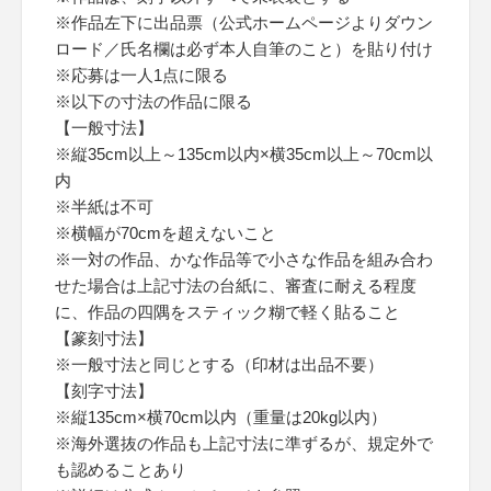
※作品左下に出品票（公式ホームページよりダウン
ロード／氏名欄は必ず本人自筆のこと）を貼り付け
※応募は一人1点に限る
※以下の寸法の作品に限る
【一般寸法】
※縦35cm以上～135cm以内×横35cm以上～70cm以
内
※半紙は不可
※横幅が70cmを超えないこと
※一対の作品、かな作品等で小さな作品を組み合わ
せた場合は上記寸法の台紙に、審査に耐える程度
に、作品の四隅をスティック糊で軽く貼ること
【篆刻寸法】
※一般寸法と同じとする（印材は出品不要）
【刻字寸法】
※縦135cm×横70cm以内（重量は20kg以内）
※海外選抜の作品も上記寸法に準ずるが、規定外で
も認めることあり