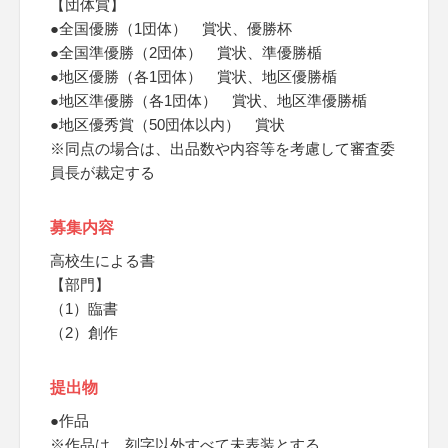
【団体賞】
●全国優勝（1団体） 賞状、優勝杯
●全国準優勝（2団体） 賞状、準優勝楯
●地区優勝（各1団体） 賞状、地区優勝楯
●地区準優勝（各1団体） 賞状、地区準優勝楯
●地区優秀賞（50団体以内） 賞状
※同点の場合は、出品数や内容等を考慮して審査委
員長が裁定する
募集内容
高校生による書
【部門】
（1）臨書
（2）創作
提出物
●作品
※作品は、刻字以外すべて未表装とする