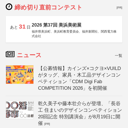
締め切り直前コンテスト
[PR]
2026 第37回 美浜美術展
31
あと
日
福井県美浜町、美浜町教育委員会、福井新聞社、関西電力株
式会社
ニュース
一覧
【公募情報】カインズ×コクヨ×VUILD
がタッグ、家具・木工品デザインコン
ペティション「CDM Digi Fab
COMPETITION 2026」を初開催
乾久美子や藤本壮介らが登壇、「長谷
工 住まいのデザインコンペティション
20回記念 特別講演会」が8月19日に開
催
[PR]