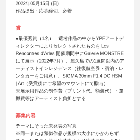
2022年05月15日 (日)
作品提出・応募締切、必着
賞
●最優秀賞（1名） 選考作品の中からYPFアートデ
ィレクターによりセレクトされたものを Les
Rencontres d'Arles 開催期間中にGalerie MONSTRE
にて展示（2022年7月）、屋久島での1週間以内のア
ーティストインレジデンス（往復航空券・宿泊・レ
ンタカーをご用意）、SIGMA 30mm F1.4 DC HSM
| Art（受賞後にご希望のマウントにて贈与）
※展示用作品の制作費（プリント代、額装代）・運
搬費等はアーティスト負担とする
募集内容
テーマにそった未発表の写真
※同一または類似作品が規模の大小にかかわらず、