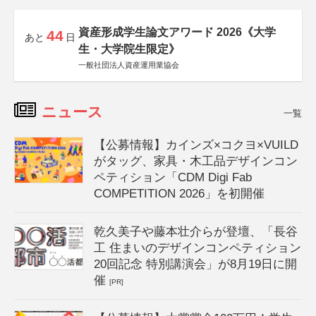
資産形成学生論文アワード 2026《大学
44
あと
日
生・大学院生限定》
一般社団法人資産運用業協会
ニュース
一覧
【公募情報】カインズ×コクヨ×VUILD
がタッグ、家具・木工品デザインコン
ペティション「CDM Digi Fab
COMPETITION 2026」を初開催
乾久美子や藤本壮介らが登壇、「長谷
工 住まいのデザインコンペティション
20回記念 特別講演会」が8月19日に開
催
[PR]