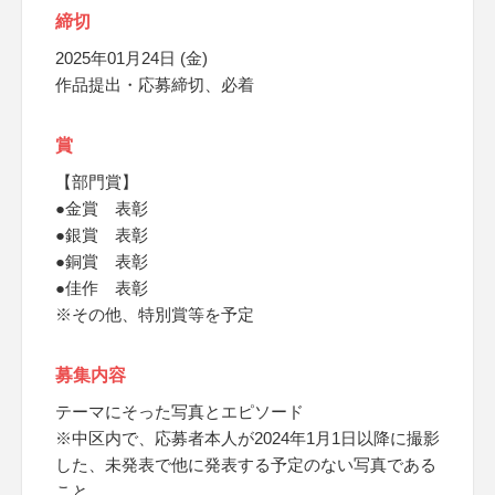
締切
2025年01月24日 (金)
作品提出・応募締切、必着
賞
【部門賞】
●金賞 表彰
●銀賞 表彰
●銅賞 表彰
●佳作 表彰
※その他、特別賞等を予定
募集内容
テーマにそった写真とエピソード
※中区内で、応募者本人が2024年1月1日以降に撮影
した、未発表で他に発表する予定のない写真である
こと