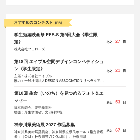
おすすめのコンテスト
[PR]
学生短編映画祭 FFF-S 第9回大会《学生限
27
定》
あと
日
株式会社フェローズ
第18回 エイブル空間デザインコンペティショ
ン《学生限定》
21
あと
日
主催：株式会社エイブル
協力：一般社団法人DESIGN ASSOCIATION リベラルアー
ツ協会
運営：TOKYO COMPANY株式会社
第10回 生命（いのち）を見つめるフォト＆エ
ッセー
53
あと
日
日本医師会、読売新聞社
後援：厚生労働省、文部科学省
協賛：東京海上日動火災保険株式会社、東京海上日動あん
しん生命保険株式会社
神奈川県美術展 2027 作品募集
67
あと
日
神奈川県美術展委員会、神奈川県立県民ホール（指定管理
者：（公財）神奈川芸術文化財団）、神奈川県