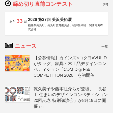
締め切り直前コンテスト
[PR]
2026 第37回 美浜美術展
33
あと
日
福井県美浜町、美浜町教育委員会、福井新聞社、関西電力株
式会社
ニュース
一覧
【公募情報】カインズ×コクヨ×VUILD
がタッグ、家具・木工品デザインコン
ペティション「CDM Digi Fab
COMPETITION 2026」を初開催
乾久美子や藤本壮介らが登壇、「長谷
工 住まいのデザインコンペティション
20回記念 特別講演会」が8月19日に開
催
[PR]