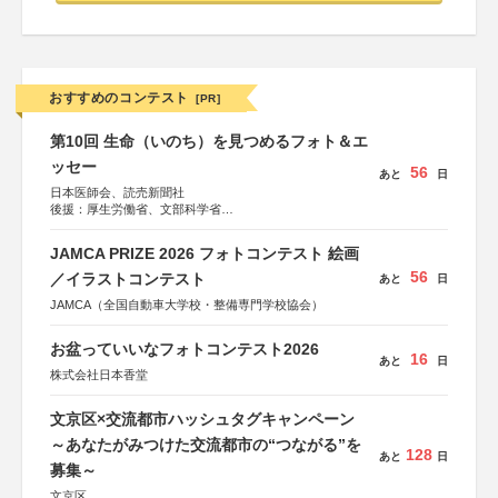
おすすめのコンテスト
[PR]
第10回 生命（いのち）を見つめるフォト＆エ
ッセー
56
あと
日
日本医師会、読売新聞社
後援：厚生労働省、文部科学省
協賛：東京海上日動火災保険株式会社、東京海上日動あん
しん生命保険株式会社
JAMCA PRIZE 2026 フォトコンテスト 絵画
56
／イラストコンテスト
あと
日
JAMCA（全国自動車大学校・整備専門学校協会）
お盆っていいなフォトコンテスト2026
16
あと
日
株式会社日本香堂
文京区×交流都市ハッシュタグキャンペーン
～あなたがみつけた交流都市の“つながる”を
128
あと
日
募集～
文京区