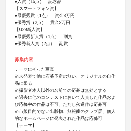
●入賞（15点） 記念品
【スマートフォン賞】
●最優秀賞（1点） 賞金3万円
●優秀賞（2点） 賞金2万円
【U29新人賞】
●最優秀新人賞（1点） 副賞
●優秀新人賞（2点） 副賞
募集内容
テーマにそった写真
※未発表で他に応募予定の無い、オリジナルの自作
品に限る
※撮影者本人以外の名前での応募は無効とする
※過去に他のコンテストにおいて入賞した作品およ
び応募中の作品は不可、ただし落選作は応募可
※市販目的でない出版物、無報酬のクラブ展、個人
的なホームページに発表された作品は応募可
【テーマ】