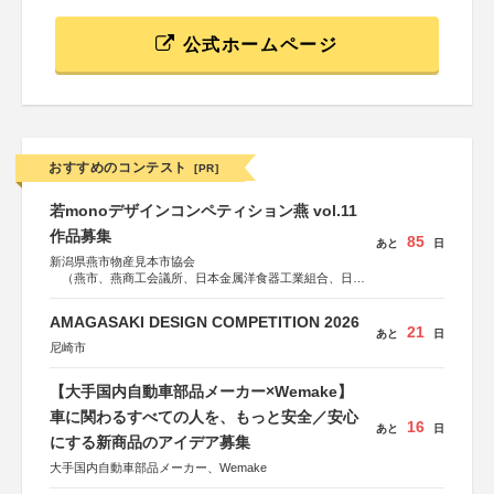
公式ホームページ
おすすめのコンテスト
[PR]
若monoデザインコンペティション燕 vol.11
作品募集
85
あと
日
新潟県燕市物産見本市協会
（燕市、燕商工会議所、日本金属洋食器工業組合、日本
金属ハウスウェア工業組合）
AMAGASAKI DESIGN COMPETITION 2026
21
あと
日
尼崎市
【大手国内自動車部品メーカー×Wemake】
車に関わるすべての人を、もっと安全／安心
16
あと
日
にする新商品のアイデア募集
大手国内自動車部品メーカー、Wemake