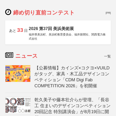
締め切り直前コンテスト
[PR]
2026 第37回 美浜美術展
33
あと
日
福井県美浜町、美浜町教育委員会、福井新聞社、関西電力株
式会社
ニュース
一覧
【公募情報】カインズ×コクヨ×VUILD
がタッグ、家具・木工品デザインコン
ペティション「CDM Digi Fab
COMPETITION 2026」を初開催
乾久美子や藤本壮介らが登壇、「長谷
工 住まいのデザインコンペティション
20回記念 特別講演会」が8月19日に開