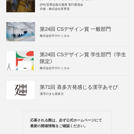
[PR]
世界絵画大賞展 実行委員会
共催：株式会社世界堂
第24回 CSデザイン賞 一般部門
株式会社中川ケミカル
第24回 CSデザイン賞 学生部門《学生
限定》
株式会社中川ケミカル
第71回 喜多方発感じる漢字あそび
漢字のまち喜多方
応募される際は、必ず公式ホームページにて
最新の開催情報をご確認ください。