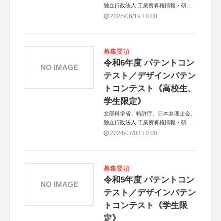
独立行政法人 工業所有権情報・研修
館（INPIT）
2025/06/19 10:00
募集要項
令和6年度 パテントコン
NO IMAGE
テスト／デザインパテン
トコンテスト《高校生、
学生限定》
文部科学省、特許庁、日本弁理士会、
独立行政法人 工業所有権情報・研修
館（INPIT）
2024/07/03 10:00
募集要項
令和5年度 パテントコン
NO IMAGE
テスト／デザインパテン
トコンテスト《学生限
定》