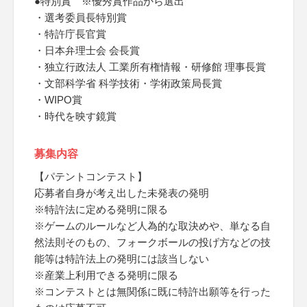
●特別賞 ※優秀賞作品から選出
・選考委員長特別賞
・特許庁長官賞
・日本弁理士会 会長賞
・独立行政法人 工業所有権情報・研修館 理事長賞
・文部科学省 科学技術・学術政策局長賞
・WIPO賞
・時代を映す鏡賞
募集内容
【パテントコンテスト】
応募者自身が考え出した未発表の発明
※特許法に定める発明に限る
※ゲームのルールなど人為的な取決めや、単なる自
然法則そのもの、フォークボールの投げ方などの技
能等は特許法上の発明には該当しない
※産業上利用できる発明に限る
※コンテストとは無関係に既に特許出願等を行った