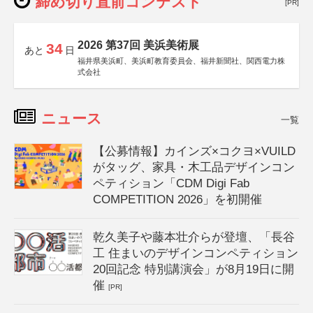
締め切り直前コンテスト
[PR]
2026 第37回 美浜美術展
34
あと
日
福井県美浜町、美浜町教育委員会、福井新聞社、関西電力株
式会社
ニュース
一覧
【公募情報】カインズ×コクヨ×VUILD
がタッグ、家具・木工品デザインコン
ペティション「CDM Digi Fab
COMPETITION 2026」を初開催
乾久美子や藤本壮介らが登壇、「長谷
工 住まいのデザインコンペティション
20回記念 特別講演会」が8月19日に開
催
[PR]