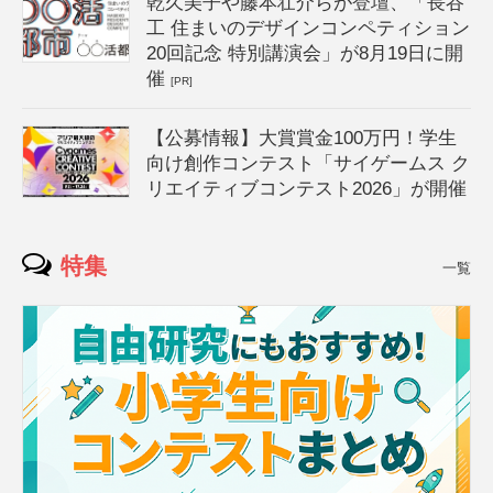
乾久美子や藤本壮介らが登壇、「長谷
工 住まいのデザインコンペティション
20回記念 特別講演会」が8月19日に開
催
[PR]
【公募情報】大賞賞金100万円！学生
向け創作コンテスト「サイゲームス ク
リエイティブコンテスト2026」が開催
特集
一覧