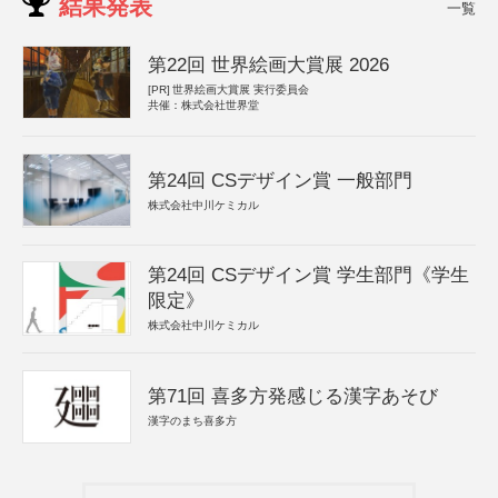
結果発表
一覧
第22回 世界絵画大賞展 2026
[PR]
世界絵画大賞展 実行委員会
共催：株式会社世界堂
第24回 CSデザイン賞 一般部門
株式会社中川ケミカル
第24回 CSデザイン賞 学生部門《学生
限定》
株式会社中川ケミカル
第71回 喜多方発感じる漢字あそび
漢字のまち喜多方