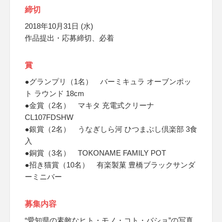
締切
2018年10月31日 (水)
作品提出・応募締切、必着
賞
●グランプリ（1名） バーミキュラ オーブンポッ
ト ラウンド 18cm
●金賞（2名） マキタ 充電式クリーナ
CL107FDSHW
●銀賞（2名） うなぎしら河 ひつまぶし倶楽部 3食
入
●銅賞（3名） TOKONAME FAMILY POT
●招き猫賞（10名） 有楽製菓 豊橋ブラックサンダ
ーミニバー
募集内容
“愛知県の素敵なヒト・モノ・コト・バショ”の写真