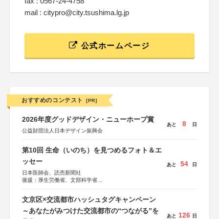
fax : 0567-24-4758
mail : citypro@city.tsushima.lg.jp
公式ホームページ
おすすめのコンテスト
[PR]
2026年度グッドデザイン・ニューホープ賞
8
あと
日
公益財団法人日本デザイン振興会
第10回 生命（いのち）を見つめるフォト＆エ
ッセー
54
あと
日
日本医師会、読売新聞社
後援：厚生労働省、文部科学省
協賛：東京海上日動火災保険株式会社、東京海上日動あん
しん生命保険株式会社
文京区×交流都市ハッシュタグキャンペーン
～あなたがみつけた交流都市の“つながる”を
126
あと
日