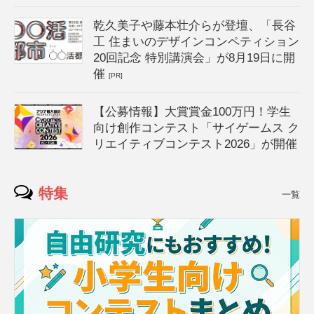
乾久美子や藤本壮介らが登壇、「長谷
工 住まいのデザインコンペティション
20回記念 特別講演会」が8月19日に開
催
[PR]
【公募情報】大賞賞金100万円！学生
向け創作コンテスト「サイゲームス ク
リエイティブコンテスト2026」が開催
特集
一覧