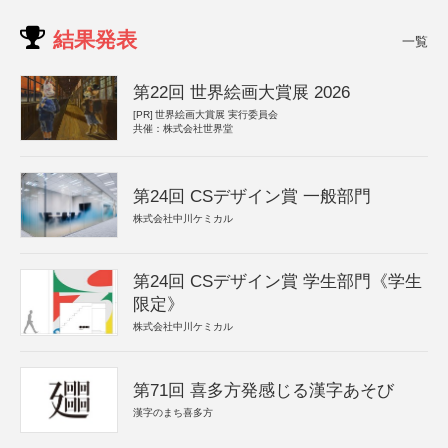
結果発表
一覧
第22回 世界絵画大賞展 2026
[PR]
世界絵画大賞展 実行委員会
共催：株式会社世界堂
第24回 CSデザイン賞 一般部門
株式会社中川ケミカル
第24回 CSデザイン賞 学生部門《学生
限定》
株式会社中川ケミカル
第71回 喜多方発感じる漢字あそび
漢字のまち喜多方