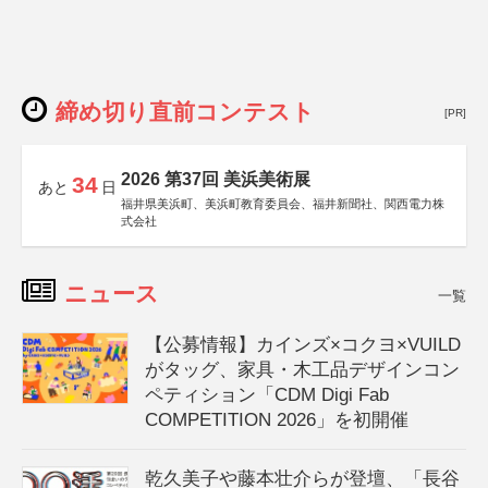
締め切り直前コンテスト
[PR]
2026 第37回 美浜美術展
34
あと
日
福井県美浜町、美浜町教育委員会、福井新聞社、関西電力株
式会社
ニュース
一覧
【公募情報】カインズ×コクヨ×VUILD
がタッグ、家具・木工品デザインコン
ペティション「CDM Digi Fab
COMPETITION 2026」を初開催
乾久美子や藤本壮介らが登壇、「長谷