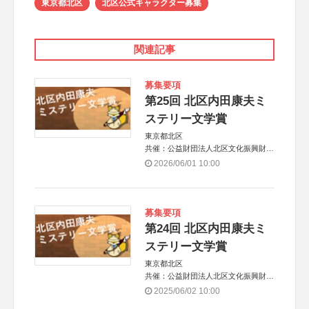
東京都北区
北区公式キャラクター募集
関連記事
募集要項
第25回 北区内田康夫ミ
ステリー文学賞
東京都北区
共催：公益財団法人北区文化振興財団
協力：一般財団法人内田康夫財団
2026/06/01 10:00
協賛：株式会社実業之日本社
募集要項
第24回 北区内田康夫ミ
ステリー文学賞
東京都北区
共催：公益財団法人北区文化振興財団
協力：一般財団法人内田康夫財団
2025/06/02 10:00
協賛：株式会社実業之日本社