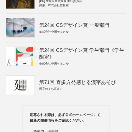
[PR]
世界絵画大賞展 実行委員会
共催：株式会社世界堂
第24回 CSデザイン賞 一般部門
株式会社中川ケミカル
第24回 CSデザイン賞 学生部門《学生
限定》
株式会社中川ケミカル
第71回 喜多方発感じる漢字あそび
漢字のまち喜多方
応募される際は、必ず公式ホームページにて
最新の開催情報をご確認ください。
「登竜門」編集部