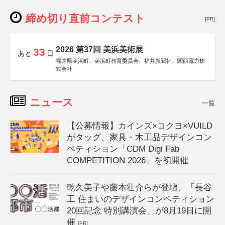
締め切り直前コンテスト
[PR]
2026 第37回 美浜美術展
33
あと
日
福井県美浜町、美浜町教育委員会、福井新聞社、関西電力株
式会社
ニュース
一覧
【公募情報】カインズ×コクヨ×VUILD
がタッグ、家具・木工品デザインコン
ペティション「CDM Digi Fab
COMPETITION 2026」を初開催
乾久美子や藤本壮介らが登壇、「長谷
工 住まいのデザインコンペティション
20回記念 特別講演会」が8月19日に開
催
[PR]