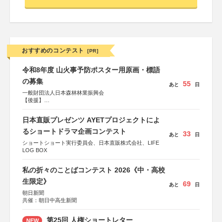
おすすめのコンテスト
[PR]
令和8年度 山火事予防ポスター用原画・標語
の募集
55
あと
日
一般財団法人日本森林林業振興会
【後援】
総務省消防庁、文部科学省、林野庁、全国森林組合連合
会、森林火災対策協会
日本直販プレゼンツ AYETプロジェクトによ
るショートドラマ企画コンテスト
33
あと
日
ショートショート実行委員会、日本直販株式会社、LIFE
LOG BOX
私の折々のことばコンテスト 2026《中・高校
生限定》
69
あと
日
朝日新聞
共催：朝日中高生新聞
第25回 人権ショートレター
NEW