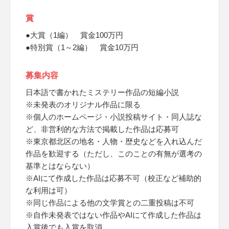
賞
●大賞（1編） 賞金100万円
●特別賞（1～2編） 賞金10万円
募集内容
日本語で書かれたミステリー作品の短編小説
※未発表のオリジナル作品に限る
※個人のホームページ・小説投稿サイト・同人誌な
ど、非営利的な方法で掲載した作品は応募可
※東京都北区の地名・人物・歴史などを入れ込んだ
作品を歓迎する（ただし、このことの有無が選考の
基準とはならない）
※AIにて作成した作品は応募不可（校正など補助的
な利用は可）
※同じ作品による他の文学賞との二重投稿は不可
※自作未発表ではない作品やAIにて作成した作品は
入賞後でも入賞を取消