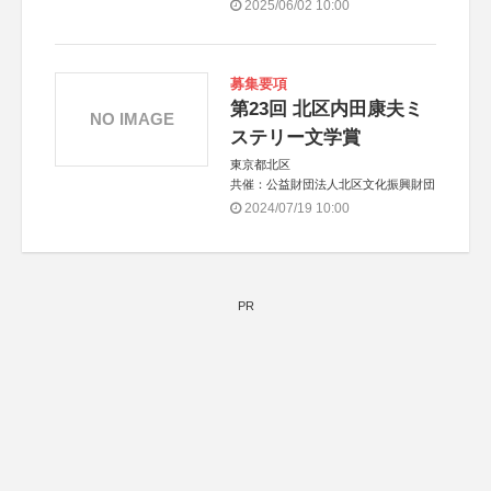
協力：一般財団法人内田康夫財団
2025/06/02 10:00
協賛：株式会社実業之日本社
募集要項
第23回 北区内田康夫ミ
NO IMAGE
ステリー文学賞
東京都北区
共催：公益財団法人北区文化振興財団
2024/07/19 10:00
PR