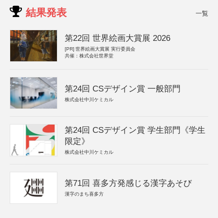
結果発表
一覧
第22回 世界絵画大賞展 2026
[PR]
世界絵画大賞展 実行委員会
共催：株式会社世界堂
第24回 CSデザイン賞 一般部門
株式会社中川ケミカル
第24回 CSデザイン賞 学生部門《学生
限定》
株式会社中川ケミカル
第71回 喜多方発感じる漢字あそび
漢字のまち喜多方