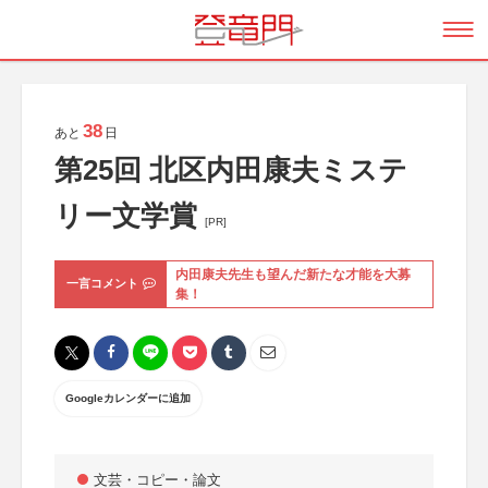
38
あと
日
第25回 北区内田康夫ミステ
リー文学賞
[PR]
内田康夫先生も望んだ新たな才能を大募
一言コメント
集！
Googleカレンダーに追加
文芸・コピー・論文