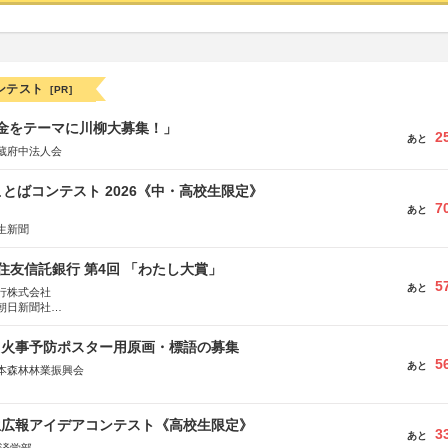
ンテスト
[PR]
税金をテーマに川柳大募集！」
2
あと
蔵府中法人会
とばコンテスト 2026《中・高校生限定》
7
あと
生新聞
住友信託銀行 第4回 「わたし大賞」
5
あと
行株式会社
朝日新聞社
株式会社
山火事予防ポスター用原画・標語の募集
5
あと
本森林林業振興会
文部科学省、林野庁、全国森林組合連合会、森林火災対策協会
生広報アイデアコンテスト《高校生限定》
3
あと