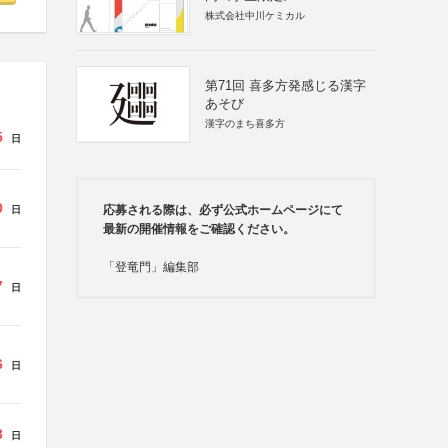
株式会社中川ケミカル
第71回 喜多方発感じる漢字
あそび
漢字のまち喜多方
5
日
0
応募される際は、必ず公式ホームページにて
日
最新の開催情報をご確認ください。
「登竜門」編集部
7
日
6
日
3
日