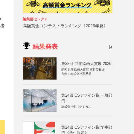
の
編集部セレクト
催者
高額賞金コンテストランキング《2026年夏》
結果発表
一覧
第22回 世界絵画大賞展 2026
[PR]
世界絵画大賞展 実行委員会
共催：株式会社世界堂
第24回 CSデザイン賞 一般部
門
株式会社中川ケミカル
第24回 CSデザイン賞 学生部
門《学生限定》