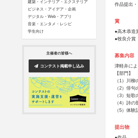
建築・インテリア・エクステリア
作品提出・
ビジネス・アイデア・企画
デジタル・Web・アプリ
賞
音楽・エンタメ・レシピ
●高木恭造
学生向け
●牧良介賞
主催者の皆様へ
募集内容
津軽弁によ
コンテスト掲載申し込み
【部門】
（1）川柳
（2）俳句
（3）短歌
（4）詩の
（5）体験
提出物
●作品