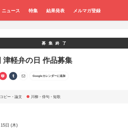
ニュース
特集
結果発表
メルマガ登録
募集終了
回 津軽弁の日 作品募集
Googleカレンダーに追加
コピー・論文
川柳・俳句・短歌
15日 (木)