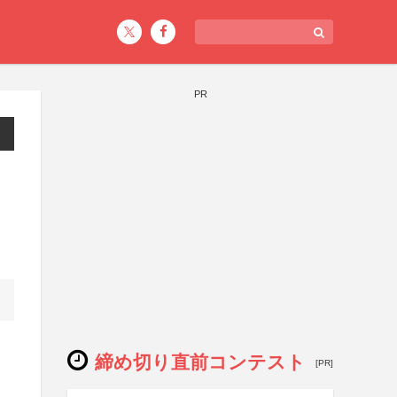
PR
締め切り直前コンテスト
[PR]