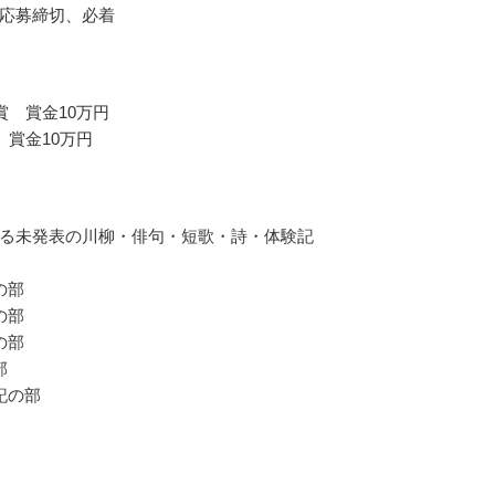
応募締切、必着
賞 賞金10万円
 賞金10万円
る未発表の川柳・俳句・短歌・詩・体験記
の部
の部
の部
部
記の部