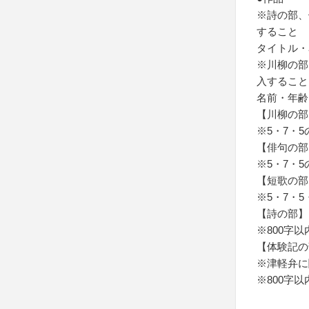
※詩の部、
すること
タイトル・
※川柳の部
入すること
名前・年齢
【川柳の部
※5・7・
【俳句の部
※5・7・
【短歌の部
※5・7・
【詩の部】
※800字以
【体験記の
※津軽弁に
※800字以