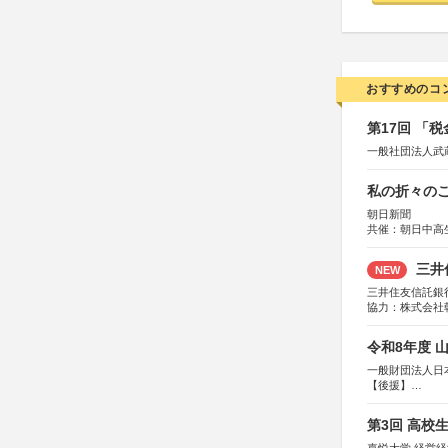
おすすめのコ
第17回 「
一般社団法人武
私の折々のこ
朝日新聞
共催：朝日中高
三井
NEW
三井住友信託銀
協力：株式会社
後援：日本郵便
令和8年度 
一般財団法人日
【後援】
総務省消防庁、
第3回 高校