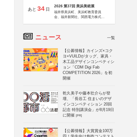
2026 第37回 美浜美術展
34
あと
日
福井県美浜町、美浜町教育委員
会、福井新聞社、関西電力株式会
社
ニュース
一覧
【公募情報】カインズ×コク
ヨ×VUILDがタッグ、家具・
木工品デザインコンペティシ
ョン「CDM Digi Fab
COMPETITION 2026」を初
開催
乾久美子や藤本壮介らが登
壇、「長谷工 住まいのデザ
インコンペティション 20回
記念 特別講演会」が8月19日
に開催
[PR]
【公募情報】大賞賞金100万
円！学生向け創作コンテスト