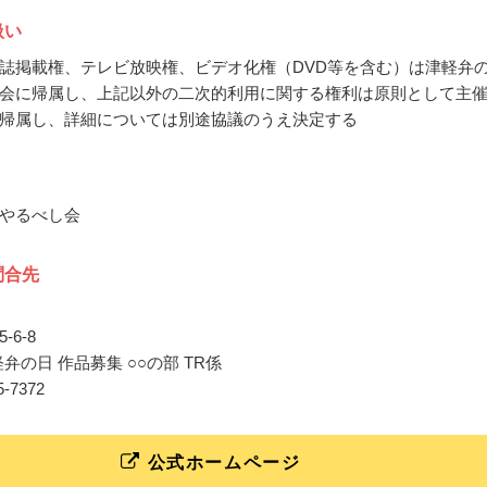
扱い
誌掲載権、テレビ放映権、ビデオ化権（DVD等を含む）は津軽弁
会に帰属し、上記以外の二次的利用に関する権利は原則として主
帰属し、詳細については別途協議のうえ決定する
やるべし会
問合先
-6-8
軽弁の日 作品募集 ○○の部 TR係
35-7372
公式ホームページ