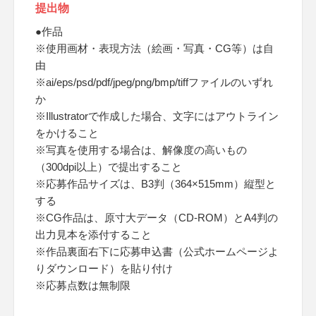
提出物
●作品
※使用画材・表現方法（絵画・写真・CG等）は自
由
※ai/eps/psd/pdf/jpeg/png/bmp/tiffファイルのいずれ
か
※Illustratorで作成した場合、文字にはアウトライン
をかけること
※写真を使用する場合は、解像度の高いもの
（300dpi以上）で提出すること
※応募作品サイズは、B3判（364×515mm）縦型と
する
※CG作品は、原寸大データ（CD-ROM）とA4判の
出力見本を添付すること
※作品裏面右下に応募申込書（公式ホームページよ
りダウンロード）を貼り付け
※応募点数は無制限