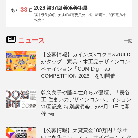
2026 第37回 美浜美術展
33
あと
日
福井県美浜町、美浜町教育委員会、福井新聞社、関西電力株
式会社
ニュース
一覧
【公募情報】カインズ×コクヨ×VUILD
がタッグ、家具・木工品デザインコン
ペティション「CDM Digi Fab
COMPETITION 2026」を初開催
乾久美子や藤本壮介らが登壇、「長谷
工 住まいのデザインコンペティション
20回記念 特別講演会」が8月19日に開
催
[PR]
【公募情報】大賞賞金100万円！学生
向け創作コンテスト「サイゲームス ク