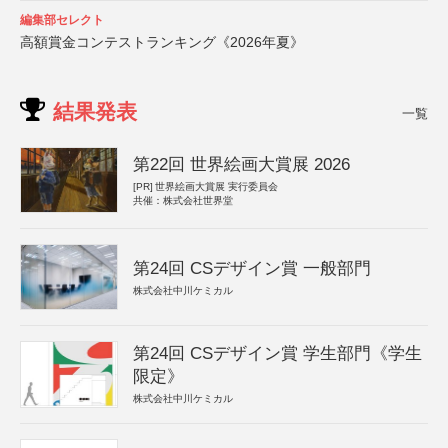
編集部セレクト
高額賞金コンテストランキング《2026年夏》
結果発表
一覧
第22回 世界絵画大賞展 2026
[PR]
世界絵画大賞展 実行委員会
共催：株式会社世界堂
第24回 CSデザイン賞 一般部門
株式会社中川ケミカル
第24回 CSデザイン賞 学生部門《学生
限定》
株式会社中川ケミカル