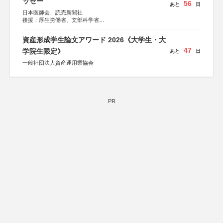
ッセー
56
あと
日
日本医師会、読売新聞社
後援：厚生労働省、文部科学省
協賛：東京海上日動火災保険株式会社、東京海上日動あん
しん生命保険株式会社
資産形成学生論文アワード 2026《大学生・大
47
学院生限定》
あと
日
一般社団法人資産運用業協会
PR