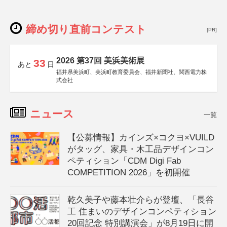
締め切り直前コンテスト
[PR]
2026 第37回 美浜美術展
33
あと
日
福井県美浜町、美浜町教育委員会、福井新聞社、関西電力株
式会社
ニュース
一覧
【公募情報】カインズ×コクヨ×VUILD
がタッグ、家具・木工品デザインコン
ペティション「CDM Digi Fab
COMPETITION 2026」を初開催
乾久美子や藤本壮介らが登壇、「長谷
工 住まいのデザインコンペティション
20回記念 特別講演会」が8月19日に開