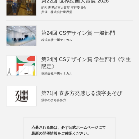
第22回 世界絵画大賞展 2026
[PR]
世界絵画大賞展 実行委員会
共催：株式会社世界堂
第24回 CSデザイン賞 一般部門
株式会社中川ケミカル
第24回 CSデザイン賞 学生部門《学生
限定》
株式会社中川ケミカル
第71回 喜多方発感じる漢字あそび
漢字のまち喜多方
応募される際は、必ず公式ホームページにて
最新の開催情報をご確認ください。