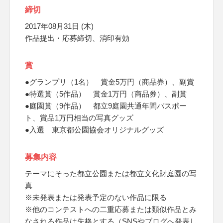
締切
2017年08月31日 (木)
作品提出・応募締切、消印有効
賞
●グランプリ（1名） 賞金5万円（商品券）、副賞
●特選賞（5作品） 賞金1万円（商品券）、副賞
●庭園賞（9作品） 都立9庭園共通年間パスポー
ト、賞品1万円相当の写真グッズ
●入選 東京都公園協会オリジナルグッズ
募集内容
テーマにそった都立公園または都立文化財庭園の写
真
※未発表または発表予定のない作品に限る
※他のコンテストへの二重応募または類似作品とみ
なされる作品は失格とする（SNSやブログへ発表し