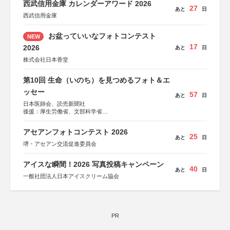
西武信用金庫 カレンダーアワード 2026
27
あと
日
西武信用金庫
お盆っていいなフォトコンテスト
NEW
17
2026
あと
日
株式会社日本香堂
第10回 生命（いのち）を見つめるフォト＆エ
ッセー
57
あと
日
日本医師会、読売新聞社
後援：厚生労働省、文部科学省
協賛：東京海上日動火災保険株式会社、東京海上日動あん
しん生命保険株式会社
アセアンフォトコンテスト 2026
25
あと
日
堺・アセアン交流促進委員会
アイスな瞬間！2026 写真投稿キャンペーン
40
あと
日
一般社団法人日本アイスクリーム協会
PR