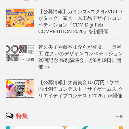
【公募情報】カインズ×コクヨ×VUILD
がタッグ、家具・木工品デザインコン
ペティション「CDM Digi Fab
COMPETITION 2026」を初開催
乾久美子や藤本壮介らが登壇、「長谷
工 住まいのデザインコンペティション
20回記念 特別講演会」が8月19日に開
催
[PR]
【公募情報】大賞賞金100万円！学生
向け創作コンテスト「サイゲームス ク
リエイティブコンテスト2026」が開催
特集
一覧