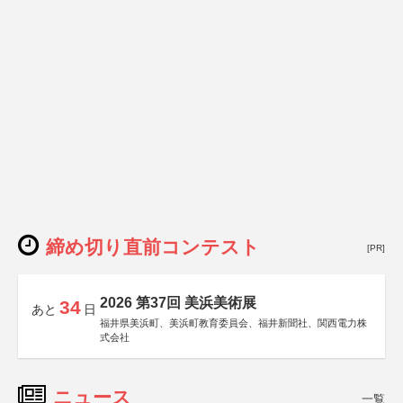
締め切り直前コンテスト
[PR]
2026 第37回 美浜美術展
34
あと
日
福井県美浜町、美浜町教育委員会、福井新聞社、関西電力株
式会社
ニュース
一覧