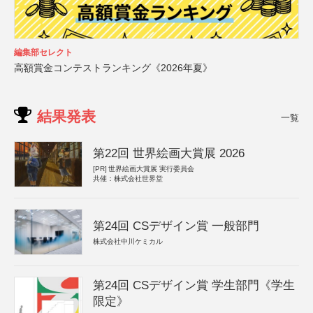
編集部セレクト
高額賞金コンテストランキング《2026年夏》
結果発表
一覧
第22回 世界絵画大賞展 2026
[PR]
世界絵画大賞展 実行委員会
共催：株式会社世界堂
第24回 CSデザイン賞 一般部門
株式会社中川ケミカル
第24回 CSデザイン賞 学生部門《学生
限定》