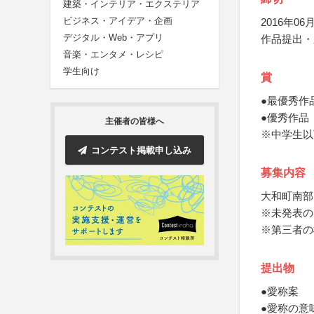
建築・インテリア・エクステリア
ビジネス・アイデア・企画
2016年06月
デジタル・Web・アプリ
作品提出・
音楽・エンタメ・レシピ
学生向け
賞
●最優秀作
●優秀作品
主催者の皆様へ
※中学生以
コンテスト掲載申し込み
募集内容
大和町南部
※未発表の
※第三者の
提出物
●愛称案
●愛称の意