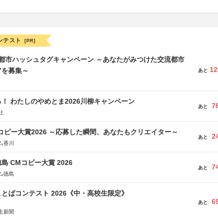
ンテスト
[PR]
流都市ハッシュタグキャンペーン ～あなたがみつけた交流都市
12
”を募集～
あと
！ わたしのやめとま2026川柳キャンペーン
7
あと
社
Mコピー大賞2026 ～応募した瞬間、あなたもクリエイター～
2
あと
ム香川
島 CMコピー大賞 2026
7
あと
ム徳島
とばコンテスト 2026《中・高校生限定》
6
あと
生新聞