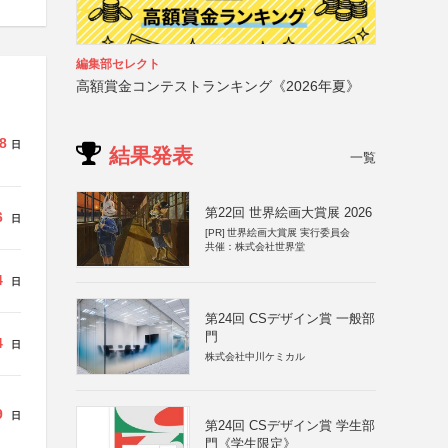
編集部セレクト
高額賞金コンテストランキング《2026年夏》
8
日
結果発表
一覧
第22回 世界絵画大賞展 2026
6
日
[PR]
世界絵画大賞展 実行委員会
共催：株式会社世界堂
4
日
第24回 CSデザイン賞 一般部
門
4
日
株式会社中川ケミカル
9
日
第24回 CSデザイン賞 学生部
門《学生限定》