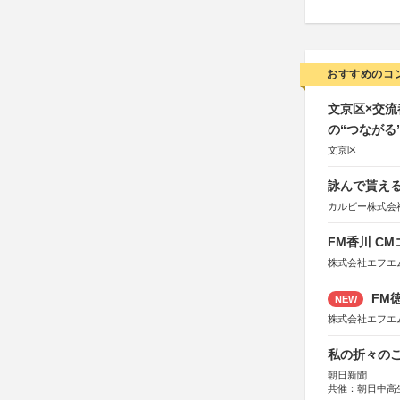
おすすめのコ
文京区×交
の“つながる
文京区
詠んで貰える
カルビー株式会
FM香川 C
株式会社エフエ
FM徳
NEW
株式会社エフエ
私の折々のこ
朝日新聞
共催：朝日中高