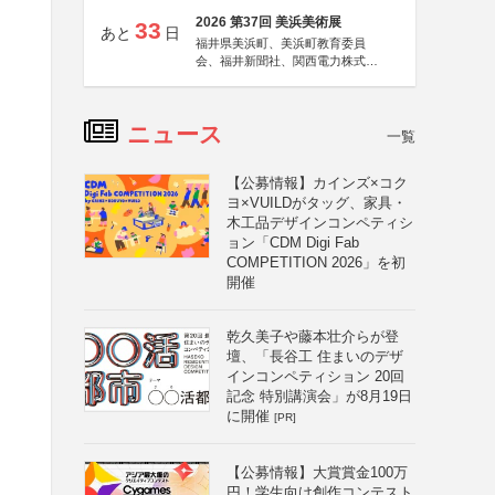
2026 第37回 美浜美術展
33
あと
日
福井県美浜町、美浜町教育委員
会、福井新聞社、関西電力株式会
社
ニュース
一覧
【公募情報】カインズ×コク
ヨ×VUILDがタッグ、家具・
木工品デザインコンペティシ
ョン「CDM Digi Fab
COMPETITION 2026」を初
開催
乾久美子や藤本壮介らが登
壇、「長谷工 住まいのデザ
インコンペティション 20回
記念 特別講演会」が8月19日
に開催
[PR]
【公募情報】大賞賞金100万
円！学生向け創作コンテスト