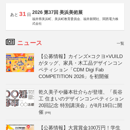
2026 第37回 美浜美術展
31
あと
日
福井県美浜町、美浜町教育委員会、福井新聞社、関西電力株
式会社
ニュース
一覧
【公募情報】カインズ×コクヨ×VUILD
がタッグ、家具・木工品デザインコン
ペティション「CDM Digi Fab
COMPETITION 2026」を初開催
乾久美子や藤本壮介らが登壇、「長谷
工 住まいのデザインコンペティション
20回記念 特別講演会」が8月19日に開
催
[PR]
【公募情報】大賞賞金100万円！学生