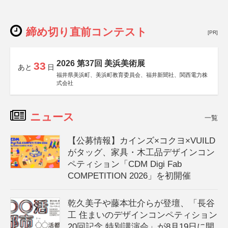
締め切り直前コンテスト
[PR]
2026 第37回 美浜美術展
33
あと
日
福井県美浜町、美浜町教育委員会、福井新聞社、関西電力株
式会社
ニュース
一覧
【公募情報】カインズ×コクヨ×VUILD
がタッグ、家具・木工品デザインコン
ペティション「CDM Digi Fab
COMPETITION 2026」を初開催
乾久美子や藤本壮介らが登壇、「長谷
工 住まいのデザインコンペティション
20回記念 特別講演会」が8月19日に開