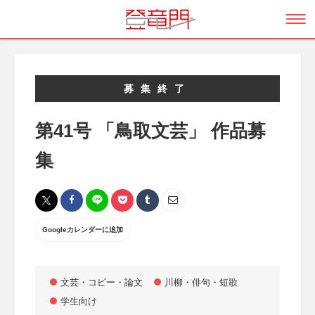
募集終了
第41号 「鳥取文芸」 作品募
集
Googleカレンダーに追加
文芸・コピー・論文
川柳・俳句・短歌
学生向け