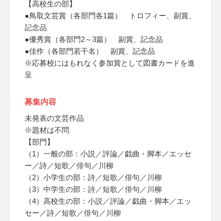
【高校生の部】
●鳥取文芸賞（各部門各1篇） トロフィー、副賞、
記念品
●優秀賞（各部門2～3篇） 副賞、記念品
●佳作（各部門若干名） 副賞、記念品
※応募校にはもれなく参加賞として図書カードを進
呈
募集内容
未発表の文芸作品
※題材は不問
【部門】
（1）一般の部：小説／評論／戯曲・脚本／エッセ
ー／詩／短歌／俳句／川柳
（2）小学生の部：詩／短歌／俳句／川柳
（3）中学生の部：詩／短歌／俳句／川柳
（4）高校生の部：小説／評論／戯曲・脚本／エッ
セー／詩／短歌／俳句／川柳