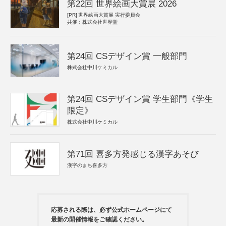
第22回 世界絵画大賞展 2026
[PR]
世界絵画大賞展 実行委員会
共催：株式会社世界堂
第24回 CSデザイン賞 一般部門
株式会社中川ケミカル
第24回 CSデザイン賞 学生部門《学生
限定》
株式会社中川ケミカル
第71回 喜多方発感じる漢字あそび
漢字のまち喜多方
応募される際は、必ず公式ホームページにて
最新の開催情報をご確認ください。