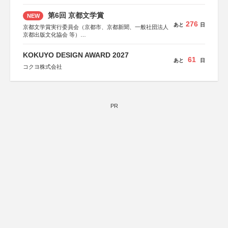
第6回 京都文学賞
NEW
276
あと
日
京都文学賞実行委員会（京都市、京都新聞、一般社団法人
京都出版文化協会 等）
協力：京都府書店商業組合、朝日新聞出版、
KADOKAWA、河出書房新社、幻冬舎、講談社、光文社、
KOKUYO DESIGN AWARD 2027
集英社、小学館、祥伝社、新潮社、淡交社、ちいさいミシ
61
あと
日
マ社、徳間書店、早川書房、PHP研究所、双葉社、文藝春
コクヨ株式会社
秋、ポプラ社、毎日新聞出版
PR