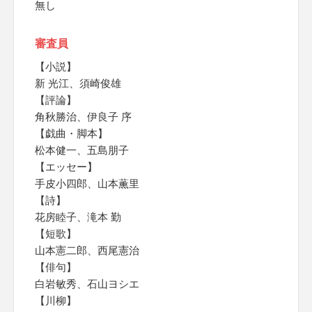
無し
審査員
【小説】
新 光江、須崎俊雄
【評論】
角秋勝治、伊良子 序
【戯曲・脚本】
松本健一、五島朋子
【エッセー】
手皮小四郎、山本薫里
【詩】
花房睦子、滝本 勤
【短歌】
山本憲二郎、西尾憲治
【俳句】
白岩敏秀、石山ヨシエ
【川柳】