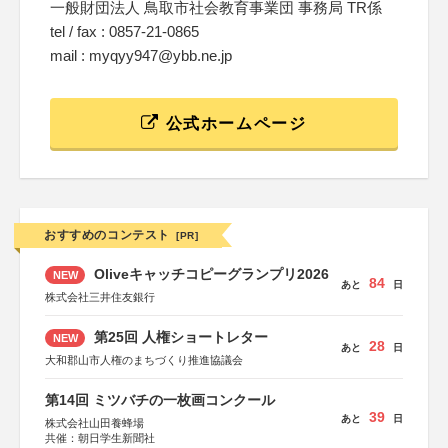
一般財団法人 鳥取市社会教育事業団 事務局 TR係
tel / fax : 0857-21-0865
mail : myqyy947@ybb.ne.jp
公式ホームページ
おすすめのコンテスト
[PR]
Oliveキャッチコピーグランプリ2026
NEW
84
あと
日
株式会社三井住友銀行
第25回 人権ショートレター
NEW
28
あと
日
大和郡山市人権のまちづくり推進協議会
第14回 ミツバチの一枚画コンクール
39
あと
日
株式会社山田養蜂場
共催：朝日学生新聞社