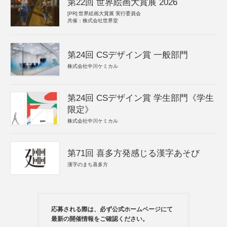
第22回 世界絵画大賞展 2026
[PR]
世界絵画大賞展 実行委員会
共催：株式会社世界堂
第24回 CSデザイン賞 一般部門
株式会社中川ケミカル
第24回 CSデザイン賞 学生部門《学生
限定》
株式会社中川ケミカル
第71回 喜多方発感じる漢字あそび
漢字のまち喜多方
応募される際は、必ず公式ホームページにて
最新の開催情報をご確認ください。