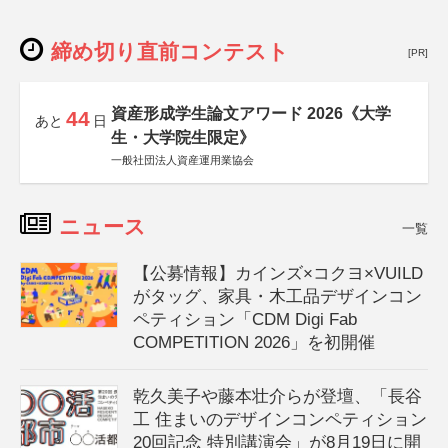
締め切り直前コンテスト
[PR]
資産形成学生論文アワード 2026《大学
44
あと
日
生・大学院生限定》
一般社団法人資産運用業協会
ニュース
一覧
【公募情報】カインズ×コクヨ×VUILD
がタッグ、家具・木工品デザインコン
ペティション「CDM Digi Fab
COMPETITION 2026」を初開催
乾久美子や藤本壮介らが登壇、「長谷
工 住まいのデザインコンペティション
20回記念 特別講演会」が8月19日に開