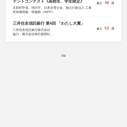
テントコンテスト《高校生、学生限定》
46
あと
日
文部科学省、特許庁、日本弁理士会、独立行政法人 工業
所有権情報・研修館（INPIT）
三井住友信託銀行 第4回 「わたし大賞」
53
あと
日
三井住友信託銀行株式会社
協力：株式会社朝日新聞社
後援：日本郵便株式会社
PR