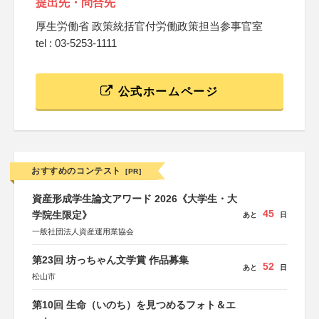
提出先・問合先
厚生労働省 政策統括官付労働政策担当参事官室
tel : 03-5253-1111
公式ホームページ
おすすめのコンテスト
[PR]
資産形成学生論文アワード 2026《大学生・大
45
学院生限定》
あと
日
一般社団法人資産運用業協会
第23回 坊っちゃん文学賞 作品募集
52
あと
日
松山市
第10回 生命（いのち）を見つめるフォト＆エ