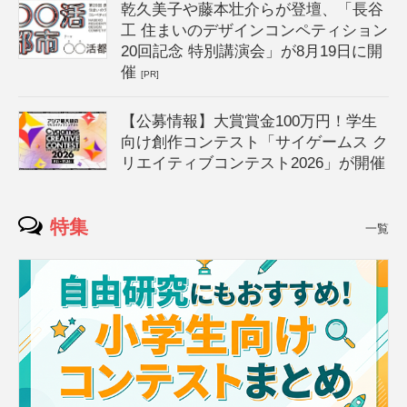
乾久美子や藤本壮介らが登壇、「長谷
工 住まいのデザインコンペティション
20回記念 特別講演会」が8月19日に開
催
[PR]
【公募情報】大賞賞金100万円！学生
向け創作コンテスト「サイゲームス ク
リエイティブコンテスト2026」が開催
特集
一覧