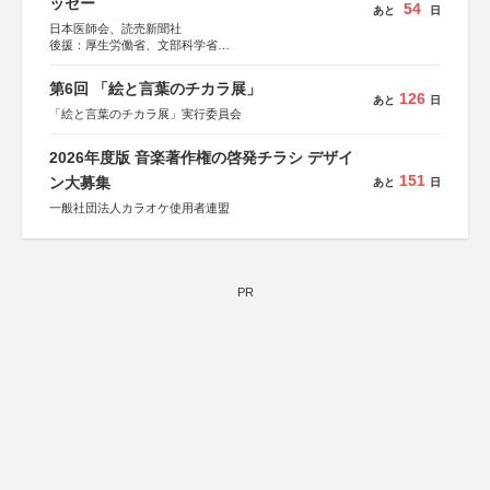
ッセー
54
あと
日
日本医師会、読売新聞社
後援：厚生労働省、文部科学省
協賛：東京海上日動火災保険株式会社、東京海上日動あん
しん生命保険株式会社
第6回 「絵と言葉のチカラ展」
126
あと
日
「絵と言葉のチカラ展」実行委員会
2026年度版 音楽著作権の啓発チラシ デザイ
151
ン大募集
あと
日
一般社団法人カラオケ使用者連盟
PR