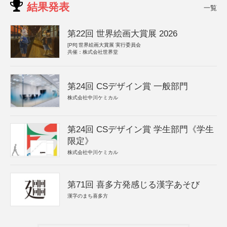
結果発表
一覧
第22回 世界絵画大賞展 2026
[PR]
世界絵画大賞展 実行委員会
共催：株式会社世界堂
第24回 CSデザイン賞 一般部門
株式会社中川ケミカル
第24回 CSデザイン賞 学生部門《学生
限定》
株式会社中川ケミカル
第71回 喜多方発感じる漢字あそび
漢字のまち喜多方