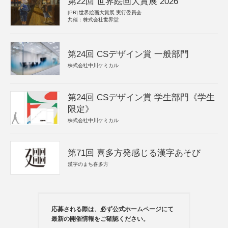
第22回 世界絵画大賞展 2026
[PR]
世界絵画大賞展 実行委員会
共催：株式会社世界堂
第24回 CSデザイン賞 一般部門
株式会社中川ケミカル
第24回 CSデザイン賞 学生部門《学生
限定》
株式会社中川ケミカル
第71回 喜多方発感じる漢字あそび
漢字のまち喜多方
応募される際は、必ず公式ホームページにて
最新の開催情報をご確認ください。