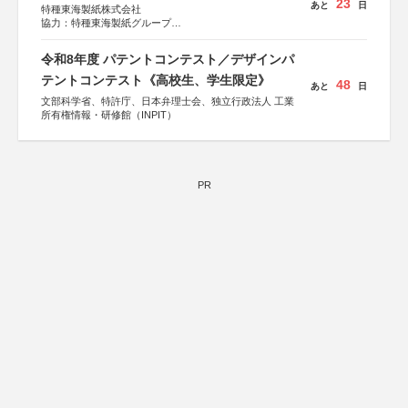
23
あと
日
特種東海製紙株式会社
協力：特種東海製紙グループ
特別協賛：静岡県長泉町
令和8年度 パテントコンテスト／デザインパ
テントコンテスト《高校生、学生限定》
48
あと
日
文部科学省、特許庁、日本弁理士会、独立行政法人 工業
所有権情報・研修館（INPIT）
PR