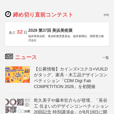
締め切り直前コンテスト
[PR]
2026 第37回 美浜美術展
32
あと
日
福井県美浜町、美浜町教育委員会、福井新聞社、関西電力株
式会社
ニュース
一覧
【公募情報】カインズ×コクヨ×VUILD
がタッグ、家具・木工品デザインコン
ペティション「CDM Digi Fab
COMPETITION 2026」を初開催
乾久美子や藤本壮介らが登壇、「長谷
工 住まいのデザインコンペティション
20回記念 特別講演会」が8月19日に開