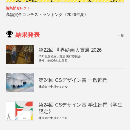
編集部セレクト
高額賞金コンテストランキング《2026年夏》
結果発表
一覧
第22回 世界絵画大賞展 2026
[PR]
世界絵画大賞展 実行委員会
共催：株式会社世界堂
第24回 CSデザイン賞 一般部門
株式会社中川ケミカル
第24回 CSデザイン賞 学生部門《学生
限定》
株式会社中川ケミカル