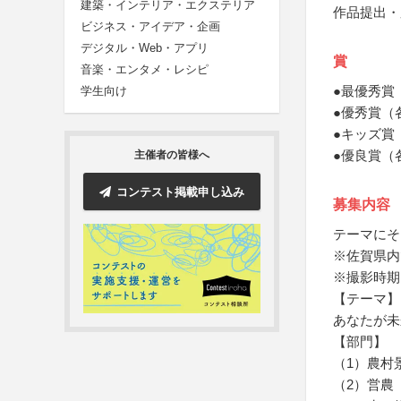
建築・インテリア・エクステリア
作品提出・
ビジネス・アイデア・企画
デジタル・Web・アプリ
賞
音楽・エンタメ・レシピ
●最優秀賞
学生向け
●優秀賞（
●キッズ賞
●優良賞（
主催者の皆様へ
コンテスト掲載申し込み
募集内容
テーマにそ
※佐賀県内
※撮影時期
【テーマ】
あなたが未
【部門】
（1）農村
（2）営農