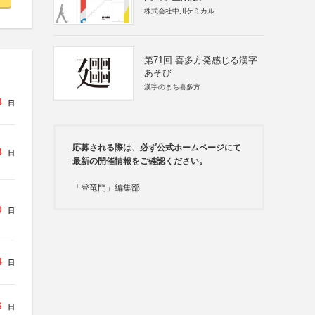
株式会社中川ケミカル
第71回 喜多方発感じる漢字
あそび
漢字のまち喜多方
4
日
応募される際は、必ず公式ホームページにて
4
日
最新の開催情報をご確認ください。
「登竜門」編集部
0
日
4
日
6
日