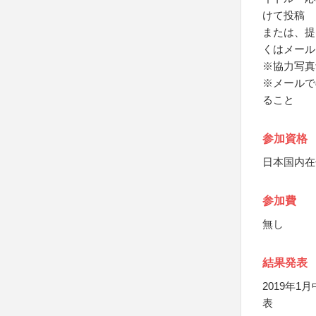
けて投稿
または、提
くはメール
※協力写真
※メールで
ること
参加資格
日本国内在
参加費
無し
結果発表
2019年
表