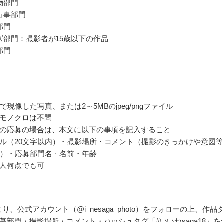
物部門
行事部門
部門
ズ部門：撮影者が15歳以下の作品
部門
で現像した写真、または2～5MBのjpeg/pngファイル
モノクロは不問
の応募の場合は、本文に以下の事項を記入すること
ル（20文字以内）・撮影場所・コメント（撮影のきっかけや意図
内）・応募部門名・名前・年齢
人何点でも可
ramより、公式アカウント（@i_nesaga_photo）をフォローの上、作品
募部門・撮影場所・コメント・ハッシュタグ「#いいねsaga18」を