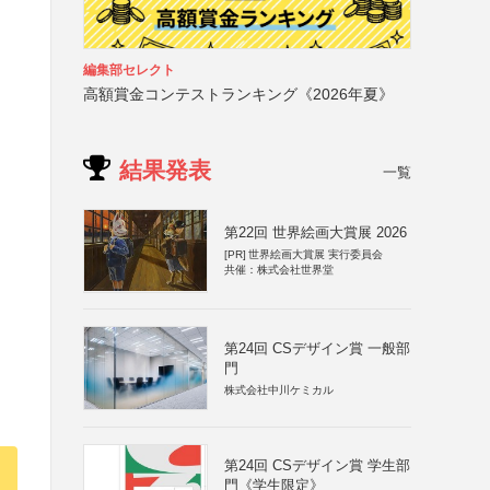
編集部セレクト
高額賞金コンテストランキング《2026年夏》
結果発表
一覧
第22回 世界絵画大賞展 2026
[PR]
世界絵画大賞展 実行委員会
共催：株式会社世界堂
第24回 CSデザイン賞 一般部
門
株式会社中川ケミカル
第24回 CSデザイン賞 学生部
門《学生限定》