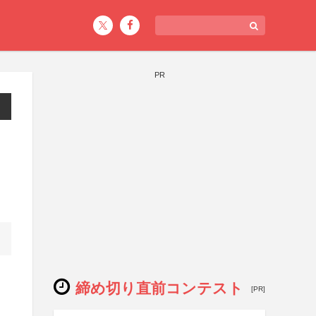
PR
締め切り直前コンテスト
[PR]