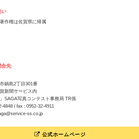
扱い
著作権は佐賀県に帰属
問合先
市鍋島2丁目301番
賀新聞サービス内
」SAGA写真コンテスト事務局 TR係
32-4848 / fax : 0952-32-4911
saga@service-ss.co.jp
公式ホームページ