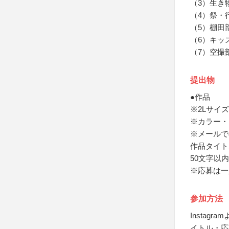
（3）生き
（4）祭・
（5）棚田
（6）キッ
（7）空撮
提出物
●作品
※2Lサイズ
※カラー・
※メールで
作品タイト
50文字以
※応募は一
参加方法
Instag
イトル・応