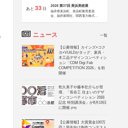
2026 第37回 美浜美術展
33
あと
日
福井県美浜町、美浜町教育委員
会、福井新聞社、関西電力株式会
社
ニュース
一覧
」
【公募情報】カインズ×コク
ヨ×VUILDがタッグ、家具・
木工品デザインコンペティシ
ョン「CDM Digi Fab
COMPETITION 2026」を初
開催
乾久美子や藤本壮介らが登
壇、「長谷工 住まいのデザ
インコンペティション 20回
記念 特別講演会」が8月19日
に開催
[PR]
【公募情報】大賞賞金100万
円！学生向け創作コンテスト