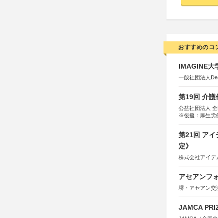
おすすめのコ
IMAGINE
一般社団法人Design 
第19回 介
公益社団法人 
※後援：厚生労
第21回 ア
定》
株式会社アイデ
アセアンフォ
堺・アセアン交
JAMCA P