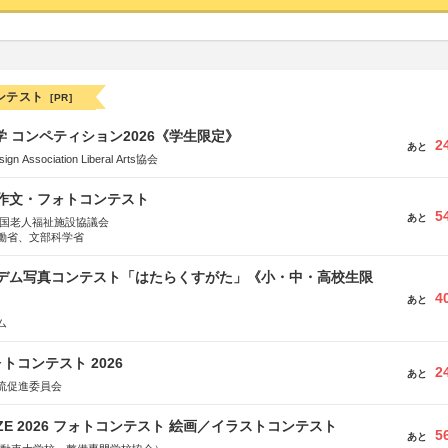
ンテスト
[PR]
大学 コンペティション2026《学生限定》
2
あと
Association Liberal Arts協会
護作文・フォトコンテスト
5
あと
全国老人福祉施設協議会
働省、文部科学省
イデム写真コンテスト「はたらくすがた」《小・中・高校生限
4
あと
ム
トコンテスト 2026
2
あと
流促進委員会
RIZE 2026 フォトコンテスト 絵画／イラストコンテスト
5
あと