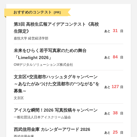
おすすめのコンテスト
[PR]
第3回 高校生広報アイデアコンテスト《高校
31
生限定》
あと
日
嘉悦大学 経営経済学部
未来をひらく若手写真家のための舞台
84
「Limelight 2026」
あと
日
OMデジタルソリューションズ株式会社
文京区×交流都市ハッシュタグキャンペーン
～あなたがみつけた交流都市の“つながる”を
127
あと
日
募集～
文京区
アイスな瞬間！2026 写真投稿キャンペーン
38
あと
日
一般社団法人日本アイスクリーム協会
西武信用金庫 カレンダーアワード 2026
25
あと
日
西武信用金庫