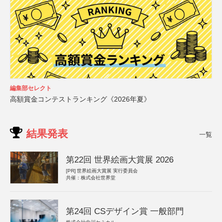
編集部セレクト
高額賞金コンテストランキング《2026年夏》
結果発表
一覧
第22回 世界絵画大賞展 2026
[PR]
世界絵画大賞展 実行委員会
共催：株式会社世界堂
第24回 CSデザイン賞 一般部門