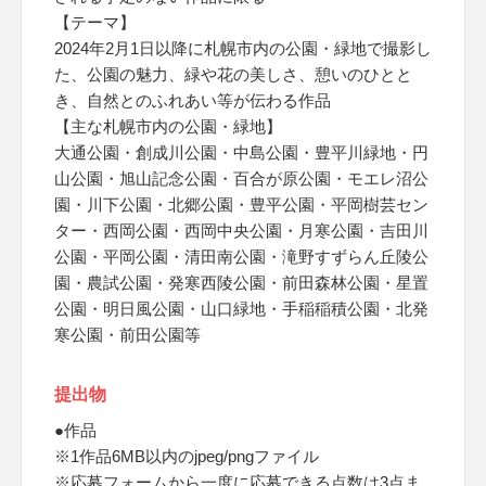
【テーマ】
2024年2月1日以降に札幌市内の公園・緑地で撮影し
た、公園の魅力、緑や花の美しさ、憩いのひとと
き、自然とのふれあい等が伝わる作品
【主な札幌市内の公園・緑地】
大通公園・創成川公園・中島公園・豊平川緑地・円
山公園・旭山記念公園・百合が原公園・モエレ沼公
園・川下公園・北郷公園・豊平公園・平岡樹芸セン
ター・西岡公園・西岡中央公園・月寒公園・吉田川
公園・平岡公園・清田南公園・滝野すずらん丘陵公
園・農試公園・発寒西陵公園・前田森林公園・星置
公園・明日風公園・山口緑地・手稲稲積公園・北発
寒公園・前田公園等
提出物
●作品
※1作品6MB以内のjpeg/pngファイル
※応募フォームから一度に応募できる点数は3点ま