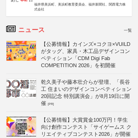
福井県美浜町、美浜町教育委員会、福井新聞社、関西電力株
式会社
ニュース
一覧
【公募情報】カインズ×コクヨ×VUILD
がタッグ、家具・木工品デザインコン
ペティション「CDM Digi Fab
COMPETITION 2026」を初開催
乾久美子や藤本壮介らが登壇、「長谷
工 住まいのデザインコンペティション
20回記念 特別講演会」が8月19日に開
催
[PR]
【公募情報】大賞賞金100万円！学生
向け創作コンテスト「サイゲームス ク
リエイティブコンテスト2026」が開催