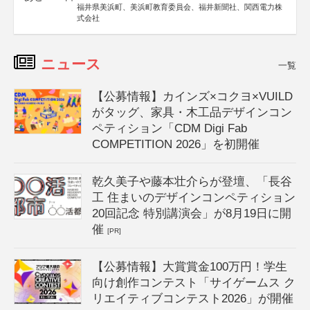
福井県美浜町、美浜町教育委員会、福井新聞社、関西電力株
式会社
ニュース
一覧
【公募情報】カインズ×コクヨ×VUILD
がタッグ、家具・木工品デザインコン
ペティション「CDM Digi Fab
COMPETITION 2026」を初開催
乾久美子や藤本壮介らが登壇、「長谷
工 住まいのデザインコンペティション
20回記念 特別講演会」が8月19日に開
催
[PR]
【公募情報】大賞賞金100万円！学生
向け創作コンテスト「サイゲームス ク
リエイティブコンテスト2026」が開催