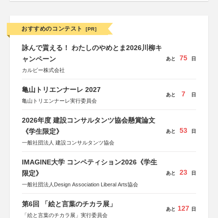
おすすめのコンテスト
[PR]
詠んで貰える！ わたしのやめとま2026川柳キ
75
ャンペーン
あと
日
カルビー株式会社
亀山トリエンナーレ 2027
7
あと
日
亀山トリエンナーレ実行委員会
2026年度 建設コンサルタンツ協会懸賞論文
53
《学生限定》
あと
日
一般社団法人 建設コンサルタンツ協会
IMAGINE大学 コンペティション2026《学生
23
限定》
あと
日
一般社団法人Design Association Liberal Arts協会
第6回 「絵と言葉のチカラ展」
127
あと
日
「絵と言葉のチカラ展」実行委員会