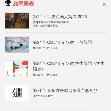
結果発表
一覧
第22回 世界絵画大賞展 2026
[PR]
世界絵画大賞展 実行委員会
共催：株式会社世界堂
第24回 CSデザイン賞 一般部門
株式会社中川ケミカル
第24回 CSデザイン賞 学生部門《学生
限定》
株式会社中川ケミカル
第71回 喜多方発感じる漢字あそび
漢字のまち喜多方