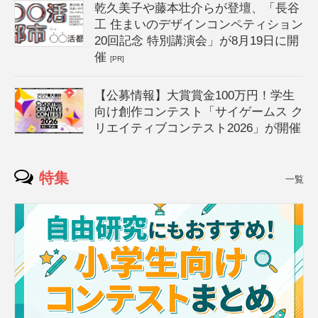
乾久美子や藤本壮介らが登壇、「長谷
工 住まいのデザインコンペティション
20回記念 特別講演会」が8月19日に開
催
[PR]
【公募情報】大賞賞金100万円！学生
向け創作コンテスト「サイゲームス ク
リエイティブコンテスト2026」が開催
特集
一覧