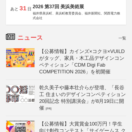
2026 第37回 美浜美術展
31
あと
日
福井県美浜町、美浜町教育委員会、福井新聞社、関西電力株
式会社
ニュース
一覧
【公募情報】カインズ×コクヨ×VUILD
がタッグ、家具・木工品デザインコン
ペティション「CDM Digi Fab
COMPETITION 2026」を初開催
乾久美子や藤本壮介らが登壇、「長谷
工 住まいのデザインコンペティション
20回記念 特別講演会」が8月19日に開
催
[PR]
【公募情報】大賞賞金100万円！学生
向け創作コンテスト「サイゲームス ク