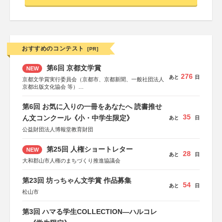
おすすめのコンテスト
[PR]
第6回 京都文学賞
NEW
276
あと
日
京都文学賞実行委員会（京都市、京都新聞、一般社団法人
京都出版文化協会 等）
協力：京都府書店商業組合、朝日新聞出版、
KADOKAWA、河出書房新社、幻冬舎、講談社、光文社、
第6回 お気に入りの一冊をあなたへ 読書推せ
集英社、小学館、祥伝社、新潮社、淡交社、ちいさいミシ
35
マ社、徳間書店、早川書房、PHP研究所、双葉社、文藝春
ん文コンクール《小・中学生限定》
あと
日
秋、ポプラ社、毎日新聞出版
公益財団法人博報堂教育財団
第25回 人権ショートレター
NEW
28
あと
日
大和郡山市人権のまちづくり推進協議会
第23回 坊っちゃん文学賞 作品募集
54
あと
日
松山市
第3回 ハマる学生COLLECTION―ハルコレ