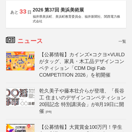
2026 第37回 美浜美術展
33
あと
日
福井県美浜町、美浜町教育委員会、福井新聞社、関西電力株
式会社
ニュース
一覧
【公募情報】カインズ×コクヨ×VUILD
がタッグ、家具・木工品デザインコン
ペティション「CDM Digi Fab
COMPETITION 2026」を初開催
乾久美子や藤本壮介らが登壇、「長谷
工 住まいのデザインコンペティション
20回記念 特別講演会」が8月19日に開
催
[PR]
【公募情報】大賞賞金100万円！学生