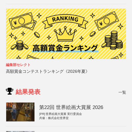
編集部セレクト
高額賞金コンテストランキング《2026年夏》
結果発表
一覧
第22回 世界絵画大賞展 2026
[PR]
世界絵画大賞展 実行委員会
共催：株式会社世界堂