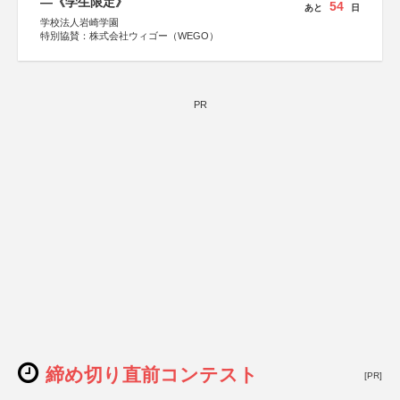
―《学生限定》
54
あと
日
学校法人岩崎学園
特別協賛：株式会社ウィゴー（WEGO）
PR
締め切り直前コンテスト
[PR]