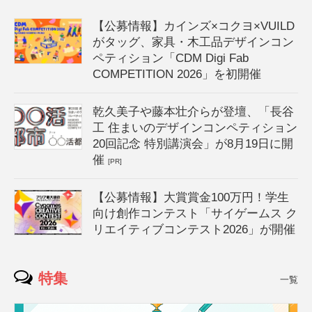
【公募情報】カインズ×コクヨ×VUILD
がタッグ、家具・木工品デザインコン
ペティション「CDM Digi Fab
COMPETITION 2026」を初開催
乾久美子や藤本壮介らが登壇、「長谷
工 住まいのデザインコンペティション
20回記念 特別講演会」が8月19日に開
催
[PR]
【公募情報】大賞賞金100万円！学生
向け創作コンテスト「サイゲームス ク
リエイティブコンテスト2026」が開催
特集
一覧