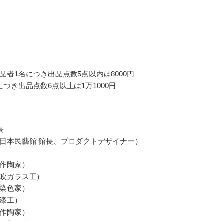
品者1名につき出品点数5点以内は8000円
につき出品点数6点以上は1万1000円
長
日本民藝館 館長、プロダクトデザイナー）
作陶家）
吹ガラス工）
染色家）
漆工）
作陶家）