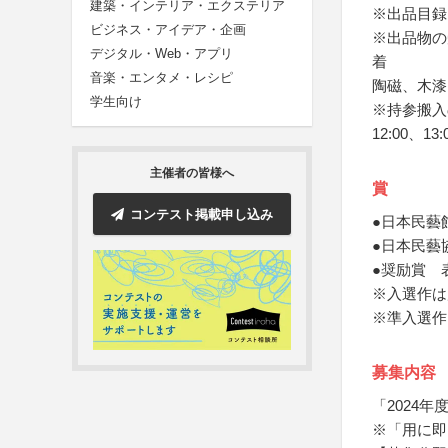
建築・インテリア・エクステリア
※出品目録
ビジネス・アイデア・企画
※出品物の
デジタル・Web・アプリ
着
音楽・エンタメ・レシピ
陶磁、木漆
学生向け
※持参搬入
12:00、13:
主催者の皆様へ
賞
コンテスト掲載申し込み
●日本民藝
●日本民藝
●奨励賞 
※入選作は
※準入選作
募集内容
「2024
※「用に即