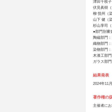
津田千枝子
伏見眞樹（
柳 悦州（
山下 健（
杉山享司（
●部門別審
陶磁部門：
織物部門：
染物部門：
木漆工部門
ガラス部門
結果発表
2024年1
著作権の
主催者にお