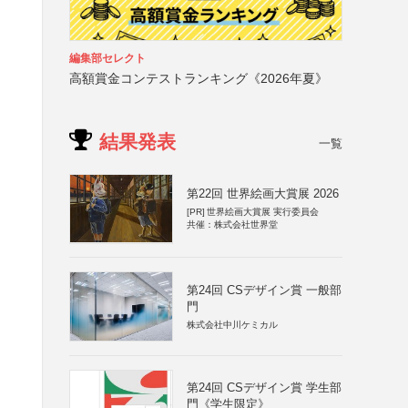
編集部セレクト
高額賞金コンテストランキング《2026年夏》
結果発表
一覧
第22回 世界絵画大賞展 2026
[PR]
世界絵画大賞展 実行委員会
共催：株式会社世界堂
第24回 CSデザイン賞 一般部
門
株式会社中川ケミカル
第24回 CSデザイン賞 学生部
門《学生限定》