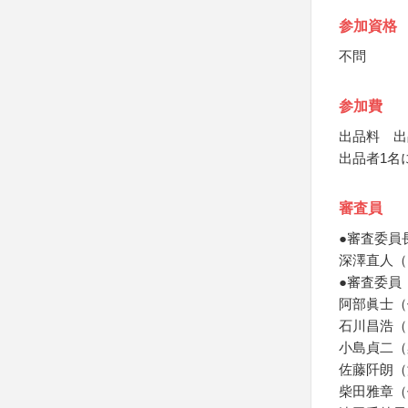
参加資格
不問
参加費
出品料 出
出品者1名
審査員
●審査委員
深澤直人（
●審査委員
阿部眞士（
石川昌浩（
小島貞二（
佐藤阡朗（
柴田雅章（