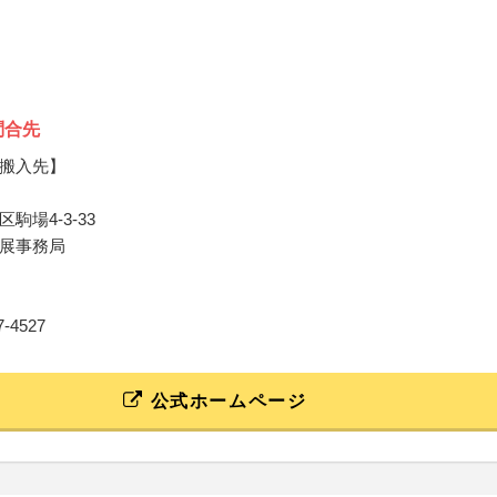
問合先
搬入先】
駒場4-3-33
展事務局
67‐4527
公式ホームページ