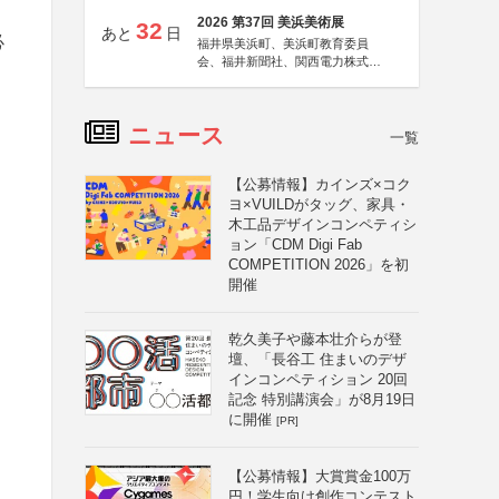
2026 第37回 美浜美術展
32
あと
日
必
福井県美浜町、美浜町教育委員
会、福井新聞社、関西電力株式会
社
ニュース
一覧
【公募情報】カインズ×コク
ヨ×VUILDがタッグ、家具・
木工品デザインコンペティシ
ョン「CDM Digi Fab
COMPETITION 2026」を初
開催
乾久美子や藤本壮介らが登
壇、「長谷工 住まいのデザ
インコンペティション 20回
記念 特別講演会」が8月19日
に開催
[PR]
【公募情報】大賞賞金100万
円！学生向け創作コンテスト