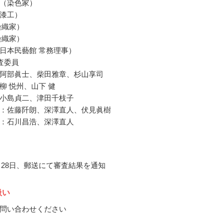
（染色家）
漆工）
染織家）
染織家）
日本民藝館 常務理事）
査委員
阿部眞士、柴田雅章、杉山享司
柳 悦州、山下 健
小島貞二、津田千枝子
：佐藤阡朗、深澤直人、伏見眞樹
：石川昌浩、深澤直人
1月28日、郵送にて審査結果を通知
扱い
問い合わせください