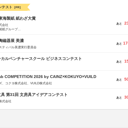
ンテスト
[PR]
種東海製紙 紙わざ大賞
2
あと
式会社
製紙グループ
県長泉町
際陶磁器展 美濃
17
あと
スティバル美濃実行委員会
ーカルベンチャースクール ビジネスコンテスト
1
あと
Fab COMPETITION 2026 by CAINZ×KOKUYO×VUILD
5
あと
、コクヨ株式会社、VUILD株式会社
具 第31回 文房具アイデアコンテスト
3
あと
株式会社