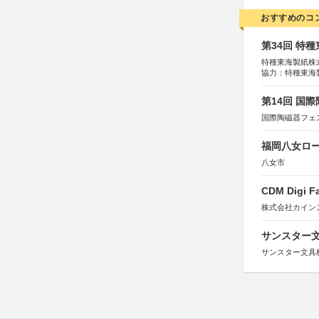
おすすめのコ
第34回 特
特種東海製紙株
協力：特種東海
特別協賛：静岡
第14回 国
国際陶磁器フェ
福岡八女ロ
八女市
CDM Digi 
株式会社カインズ
サンスター文
サンスター文具