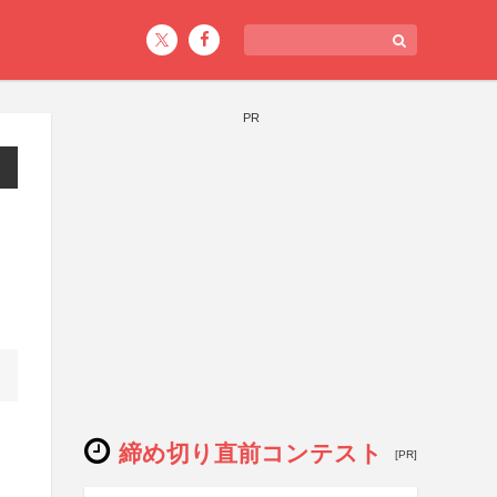
PR
締め切り直前コンテスト
[PR]