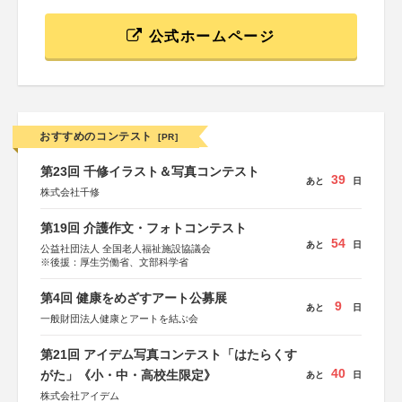
公式ホームページ
おすすめのコンテスト
[PR]
第23回 千修イラスト＆写真コンテスト
39
あと
日
株式会社千修
第19回 介護作文・フォトコンテスト
54
あと
日
公益社団法人 全国老人福祉施設協議会
※後援：厚生労働省、文部科学省
第4回 健康をめざすアート公募展
9
あと
日
一般財団法人健康とアートを結ぶ会
第21回 アイデム写真コンテスト「はたらくす
40
がた」《小・中・高校生限定》
あと
日
株式会社アイデム