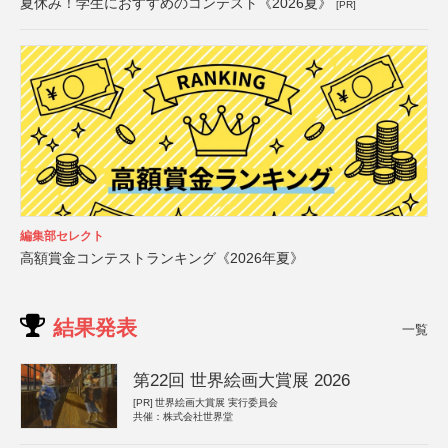
夏休み！学生におすすめのコンテスト《2026夏》
[PR]
編集部セレクト
高額賞金コンテストランキング《2026年夏》
結果発表
一覧
第22回 世界絵画大賞展 2026
[PR]
世界絵画大賞展 実行委員会
共催：株式会社世界堂