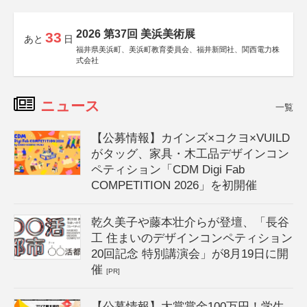
2026 第37回 美浜美術展
33
あと
日
福井県美浜町、美浜町教育委員会、福井新聞社、関西電力株
式会社
ニュース
一覧
【公募情報】カインズ×コクヨ×VUILD
がタッグ、家具・木工品デザインコン
ペティション「CDM Digi Fab
COMPETITION 2026」を初開催
乾久美子や藤本壮介らが登壇、「長谷
工 住まいのデザインコンペティション
20回記念 特別講演会」が8月19日に開
催
[PR]
【公募情報】大賞賞金100万円！学生