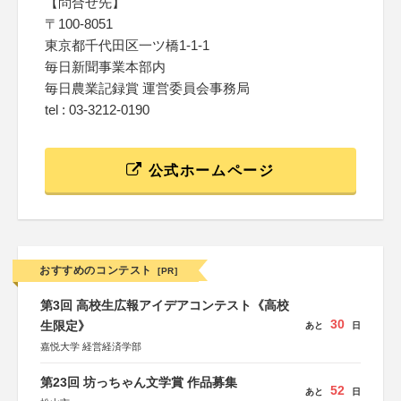
【問合せ先】
〒100-8051
東京都千代田区一ツ橋1-1-1
毎日新聞事業本部内
毎日農業記録賞 運営委員会事務局
tel : 03-3212-0190
公式ホームページ
おすすめのコンテスト
[PR]
第3回 高校生広報アイデアコンテスト《高校
30
生限定》
あと
日
嘉悦大学 経営経済学部
第23回 坊っちゃん文学賞 作品募集
52
あと
日