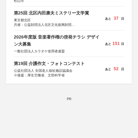
松山市
第25回 北区内田康夫ミステリー文学賞
37
あと
日
東京都北区
共催：公益財団法人北区文化振興財団
協力：一般財団法人内田康夫財団
協賛：株式会社実業之日本社
2026年度版 音楽著作権の啓発チラシ デザイ
151
ン大募集
あと
日
一般社団法人カラオケ使用者連盟
第19回 介護作文・フォトコンテスト
52
あと
日
公益社団法人 全国老人福祉施設協議会
※後援：厚生労働省、文部科学省
PR