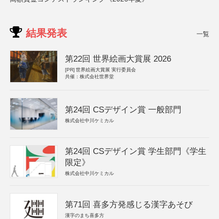
結果発表
一覧
第22回 世界絵画大賞展 2026
[PR]
世界絵画大賞展 実行委員会
共催：株式会社世界堂
第24回 CSデザイン賞 一般部門
株式会社中川ケミカル
第24回 CSデザイン賞 学生部門《学生
限定》
株式会社中川ケミカル
第71回 喜多方発感じる漢字あそび
漢字のまち喜多方