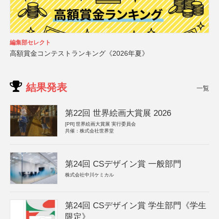
編集部セレクト
高額賞金コンテストランキング《2026年夏》
結果発表
一覧
第22回 世界絵画大賞展 2026
[PR]
世界絵画大賞展 実行委員会
共催：株式会社世界堂
第24回 CSデザイン賞 一般部門
株式会社中川ケミカル
第24回 CSデザイン賞 学生部門《学生
限定》