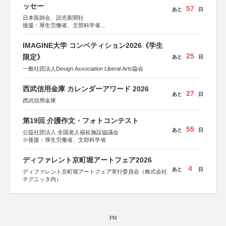
ッセー
57
あと
日
日本医師会、読売新聞社
後援：厚生労働省、文部科学省
協賛：東京海上日動火災保険株式会社、東京海上日動あん
しん生命保険株式会社
IMAGINE大学 コンペティション2026《学生
25
限定》
あと
日
一般社団法人Design Association Liberal Arts協会
西武信用金庫 カレンダーアワード 2026
27
あと
日
西武信用金庫
第19回 介護作文・フォトコンテスト
55
あと
日
公益社団法人 全国老人福祉施設協議会
※後援：厚生労働省、文部科学省
ディファレント京町堀アートフェア2026
4
あと
日
ディファレント京町堀アートフェア実行委員会（株式会社
チグニッタ内）
PR