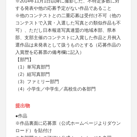
※2014年11月1日以降に撮影した、不特定多数に対
する発表や他の応募予定がない作品であること
※他のコンテストとの二重応募は受付け不可（他の
コンテストで入賞・入選した写真との類似作品も不
可）、ただし日本報道写真連盟の地域本部、県本
部、支部主催のコンテストに入賞した作品と月例入
選作品は未発表として扱うものとする（応募作品の
入賞歴を応募票の備考欄に記入）
【部門】
（1）単写真部門
（2）組写真部門
（3）ファミリー部門
（4）小学生／中学生／高校生の各部門
提出物
●作品
※作品裏面に応募票（公式ホームページよりダウン
ロード）を貼付け