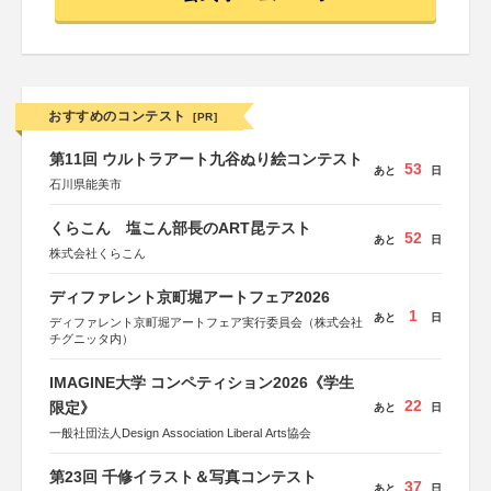
おすすめのコンテスト
[PR]
第11回 ウルトラアート九谷ぬり絵コンテスト
53
あと
日
石川県能美市
くらこん 塩こん部長のART昆テスト
52
あと
日
株式会社くらこん
ディファレント京町堀アートフェア2026
1
あと
日
ディファレント京町堀アートフェア実行委員会（株式会社
チグニッタ内）
IMAGINE大学 コンペティション2026《学生
22
限定》
あと
日
一般社団法人Design Association Liberal Arts協会
第23回 千修イラスト＆写真コンテスト
37
あと
日