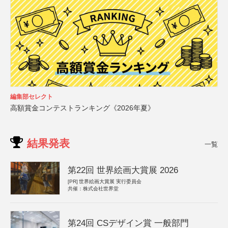
編集部セレクト
高額賞金コンテストランキング《2026年夏》
結果発表
一覧
第22回 世界絵画大賞展 2026
[PR]
世界絵画大賞展 実行委員会
共催：株式会社世界堂
第24回 CSデザイン賞 一般部門