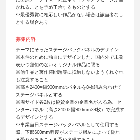
かれることを予め了承するものとする
※最優秀賞に相応しい作品がない場合は該当者なし
とする場合あり
募集内容
テーマにそったステージバックパネルのデザイン
※本件のために独自にデザインした、国内外で未発
表かつ類似のないオリジナル作品に限る
※他作品と著作権問題等に抵触しないようくれぐれ
も注意すること
※高さ2400×幅900mmのパネルを8枚組み合わせて
ステージパネルとする
※両サイド各2枚は協賛企業の企業名が入る為、セ
ンターパネル（高さ2400×幅900mm×4枚）で完成す
るデザインとする
※事業当日ステージバックパネルとして使用する
際、下部600mm程度がステージ機材によって隠れ
る恐れがあることを予め考慮すること