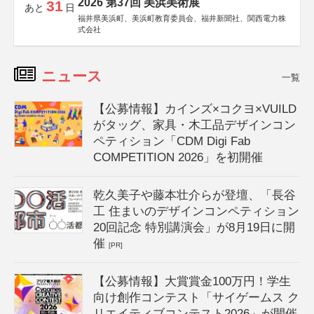
2026 第37回 美浜美術展
31
あと
日
福井県美浜町、美浜町教育委員会、福井新聞社、関西電力株
式会社
ニュース
一覧
【公募情報】カインズ×コクヨ×VUILD
がタッグ、家具・木工品デザインコン
ペティション「CDM Digi Fab
COMPETITION 2026」を初開催
乾久美子や藤本壮介らが登壇、「長谷
工 住まいのデザインコンペティション
20回記念 特別講演会」が8月19日に開
催
[PR]
【公募情報】大賞賞金100万円！学生
向け創作コンテスト「サイゲームス ク
リエイティブコンテスト2026」が開催